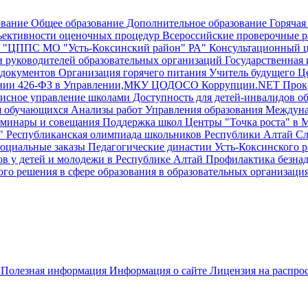
ование
Общее образование
Дополнительное образование
Горячая
ективности оценочных процедур
Всероссийские проверочные р
"ЦППС МО "Усть-Коксинский район" РА"
Консультационный 
и руководителей образовательных организаций
Государственная и
документов
Организация горячего питания
Учитель будущего
Це
ении 426-ФЗ в Управлении,МКУ ЦОДОСО
Коррупции.NET
Прок
исное управление школами
Доступность для детей-инвалидов об
я обучающихся
Анализы работ Управления образования
Междунар
еминары и совещания
Поддержка школ
Центры "Точка роста" в 
"
Республиканская олимпиада школьников Республики Алтай
Сл
оциальные заказы
Педагогические династии Усть-Коксинского 
ов у детей и молодежи в Республике Алтай
Профилактика безна
го решения в сфере образования в образовательных организаци
и
Полезная информация
Информация о сайте
Лицензия на распро