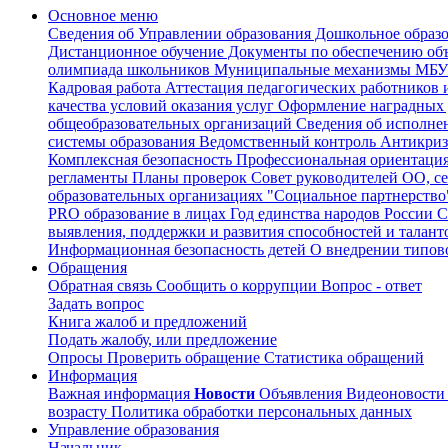
Основное меню
Сведения об Управлении образования
Дошкольное образ
Дистанционное обучение
Документы по обеспечению объ
олимпиада школьников
Муниципальные механизмы
МБУ 
Кадровая работа
Аттестация педагогических работников 
качества условий оказания услуг
Оформление наградных 
общеобразовательных организаций
Сведения об исполн
системы образования
Ведомственный контроль
Антикриз
Комплексная безопасность
Профессиональная ориентаци
регламенты
Планы проверок
Совет руководителей ОО, с
образовательных организациях
"Социальное партнерство
PRO образование в лицах
Год единства народов России
С
выявления, поддержки и развития способностей и талант
Информационная безопасность детей
О внедрении типово
Обращения
Обратная связь
Сообщить о коррупции
Вопрос - ответ
Задать вопрос
Книга жалоб и предложений
Подать жалобу, или предложение
Опросы
Проверить обращение
Статистика обращений
Информация
Важная информация
Новости
Объявления
Видеоновост
возрасту
Политика обработки персональных данных
Управление образования
Начальник