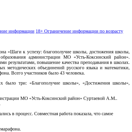
ение информации
18+ Ограничение информации по возрасту
фона «Шаги к успеху: благополучие школы, достижения школы,
 образования администрации МО «Усть-Коксинский район».
ми результатами, повышение качества преподавания в школах.
ных методических объединений русского языка и математики,
она. Всего участников было 43 человека.
их было три: «Благополучие школы», «Достижения школы»,
нистрации МО «Усть-Коксинский район» Суртаевой А.М..
.
ись в процесс. Совместная работа показала, что самое
 марафона.