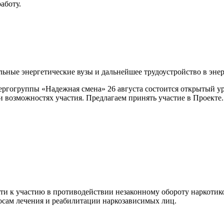
аботу.
льные энергетические вузы и дальнейшее трудоустройство в эн
огруппы «Надежная смена» 26 августа состоится открытый урок 
 и возможностях участия. Предлагаем принять участие в Проект
и к участию в противодействии незаконному обороту наркотико
сам лечения и реабилитации наркозависимых лиц.