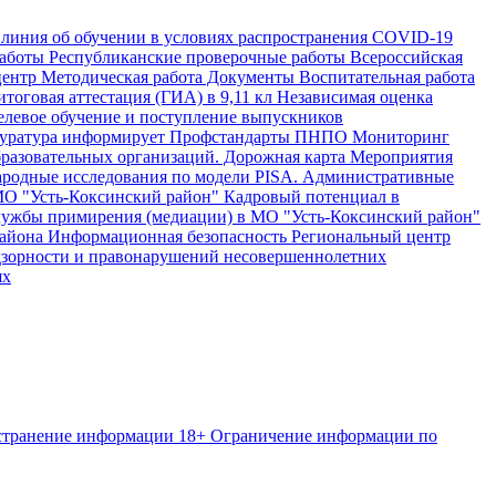
 линия об обучении в условиях распространения COVID-19
аботы
Республиканские проверочные работы
Всероссийская
центр
Методическая работа
Документы
Воспитательная работа
тоговая аттестация (ГИА) в 9,11 кл
Независимая оценка
левое обучение и поступление выпускников
уратура информирует
Профстандарты
ПНПО
Мониторинг
разовательных организаций.
Дорожная карта
Мероприятия
одные исследования по модели PISA.
Административные
МО "Усть-Коксинский район"
Кадровый потенциал в
ужбы примирения (медиации) в МО "Усть-Коксинский район"
района
Информационная безопасность
Региональный центр
дзорности и правонарушений несовершеннолетних
ях
странение информации
18+ Ограничение информации по