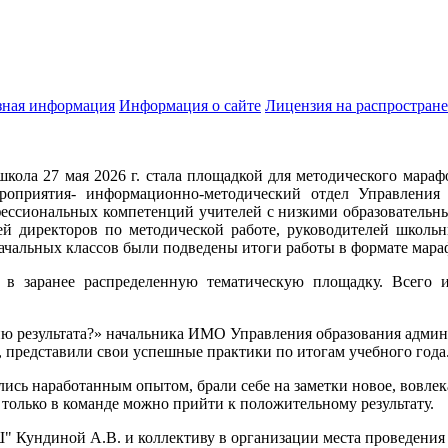
зная информация
Информация о сайте
Лицензия на распростран
школа 27 мая 2026 г. стала площадкой для методического мара
ероприятия- информационно-методический отдел Управления
фессиональных компетенций учителей с низкими образовательны
ей директоров по методической работе, руководителей школь
начальных классов были подведены итоги работы в формате мараф
 в заранее распределенную тематическую площадку. Всего 
ию результата?» начальника ИМО Управления образования адми
 представили свои успешные практики по итогам учебного года
сь наработанным опытом, брали себе на заметки новое, вовлекал
 только в команде можно прийти к положительному результату.
Кундиной А.В. и коллективу в организации места проведения