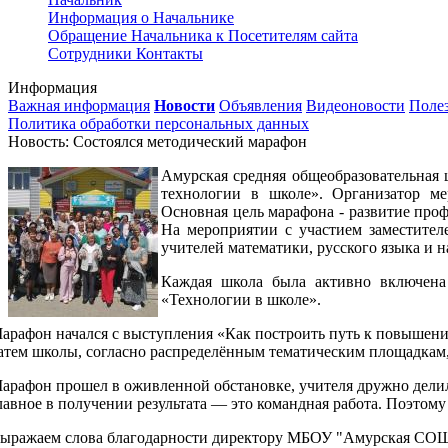
Информация о Начальнике
Обращение Начальника к Посетителям сайта
Сотрудники
Контакты
Информация
Важная информация
Новости
Объявления
Видеоновости
Поле
Политика обработки персональных данных
Новость: Состоялся методический марафон
Амурская средняя общеобразовательная 
технологии в школе». Организатор м
Основная цель марафона - развитие про
На мероприятии с участием заместител
учителей математики, русского языка и 
Каждая школа была активно включена
«Технологии в школе».
арафон начался с выступления «Как построить путь к повышен
атем школы, согласно распределённым тематическим площадкам,
арафон прошел в оживленной обстановке, учителя дружно делили
лавное в получении результата — это командная работа. Поэтому
ыражаем слова благодарности директору МБОУ "Амурская СОШ" 