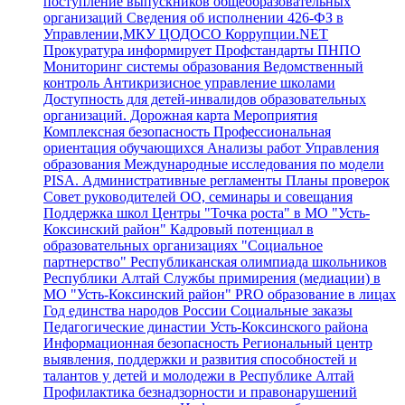
поступление выпускников общеобразовательных
организаций
Сведения об исполнении 426-ФЗ в
Управлении,МКУ ЦОДОСО
Коррупции.NET
Прокуратура информирует
Профстандарты
ПНПО
Мониторинг системы образования
Ведомственный
контроль
Антикризисное управление школами
Доступность для детей-инвалидов образовательных
организаций.
Дорожная карта
Мероприятия
Комплексная безопасность
Профессиональная
ориентация обучающихся
Анализы работ Управления
образования
Международные исследования по модели
PISA.
Административные регламенты
Планы проверок
Совет руководителей ОО, семинары и совещания
Поддержка школ
Центры "Точка роста" в МО "Усть-
Коксинский район"
Кадровый потенциал в
образовательных организациях
"Социальное
партнерство"
Республиканская олимпиада школьников
Республики Алтай
Службы примирения (медиации) в
МО "Усть-Коксинский район"
PRO образование в лицах
Год единства народов России
Социальные заказы
Педагогические династии Усть-Коксинского района
Информационная безопасность
Региональный центр
выявления, поддержки и развития способностей и
талантов у детей и молодежи в Республике Алтай
Профилактика безнадзорности и правонарушений