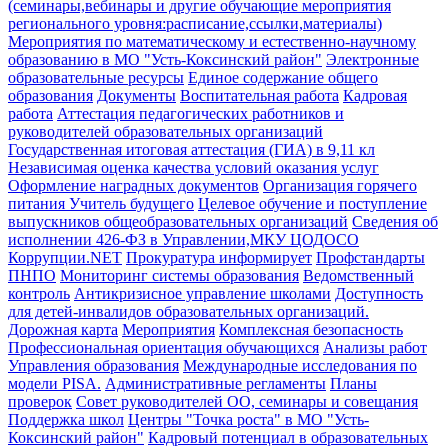
(семинары,вебинары и другие обучающие мероприятия
регионального уровня:расписание,ссылки,материалы)
Мероприятия по математическому и естественно-научному
образованию в МО "Усть-Коксинский район"
Электронные
образовательные ресурсы
Единое содержание общего
образования
Документы
Воспитательная работа
Кадровая
работа
Аттестация педагогических работников и
руководителей образовательных организаций
Государственная итоговая аттестация (ГИА) в 9,11 кл
Независимая оценка качества условий оказания услуг
Оформление наградных документов
Организация горячего
питания
Учитель будущего
Целевое обучение и поступление
выпускников общеобразовательных организаций
Сведения об
исполнении 426-ФЗ в Управлении,МКУ ЦОДОСО
Коррупции.NET
Прокуратура информирует
Профстандарты
ПНПО
Мониторинг системы образования
Ведомственный
контроль
Антикризисное управление школами
Доступность
для детей-инвалидов образовательных организаций.
Дорожная карта
Мероприятия
Комплексная безопасность
Профессиональная ориентация обучающихся
Анализы работ
Управления образования
Международные исследования по
модели PISA.
Административные регламенты
Планы
проверок
Совет руководителей ОО, семинары и совещания
Поддержка школ
Центры "Точка роста" в МО "Усть-
Коксинский район"
Кадровый потенциал в образовательных