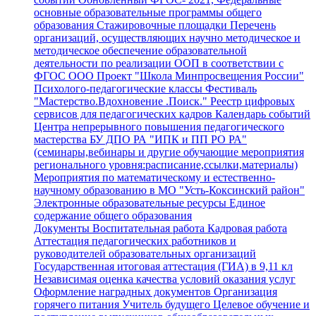
основные образовательные программы общего
образования
Стажировочные площадки
Перечень
организаций, осуществляющих научно методическое и
методическое обеспечение образовательной
деятельности по реализации ООП в соответствии с
ФГОС ООО
Проект "Школа Минпросвещения России"
Психолого-педагогические классы
Фестиваль
"Мастерство.Вдохновение .Поиск."
Реестр цифровых
сервисов для педагогических кадров
Календарь событий
Центра непрерывного повышения педагогического
мастерства БУ ДПО РА "ИПК и ПП РО РА"
(семинары,вебинары и другие обучающие мероприятия
регионального уровня:расписание,ссылки,материалы)
Мероприятия по математическому и естественно-
научному образованию в МО "Усть-Коксинский район"
Электронные образовательные ресурсы
Единое
содержание общего образования
Документы
Воспитательная работа
Кадровая работа
Аттестация педагогических работников и
руководителей образовательных организаций
Государственная итоговая аттестация (ГИА) в 9,11 кл
Независимая оценка качества условий оказания услуг
Оформление наградных документов
Организация
горячего питания
Учитель будущего
Целевое обучение и