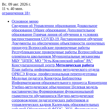
Вс. 09 авг. 2026 г.
11 ч. 40 мин.
ограничения 18+
Основное меню
Сведения об Управлении образования
Дошкольное
образование
Общее образование
Дополнительное
образование
Горячая линия об обучении в условиях
распространения COVID-19
Дистанционное обучение
Документы по обеспечению объективности оценочных
процедур
Всероссийские проверочные работы
Республиканские проверочные работы
Всероссийская
олимпиада школьников
Муниципальные механизмы
МБУ "ЦППС МО "Усть-Коксинский район" РА"
Консультационный центр
Методическая работа
План работы информационно методического отдела
ОРКСЭ
Курсы, профессиональная переподготовка
Молодые педагоги
Конкурсы
Библиотека
Информатизация образовательного процесса
Концепции
Учебно-методическое объединение
Целевая модель
наставничества
Формирование функциональной
грамотности обучающихся
Научно-методическое
сопровождение педагогических работников и
управленческих кадров
Календарь образовательных
событий
Обновленный ФГОС- 2021, Федеральные