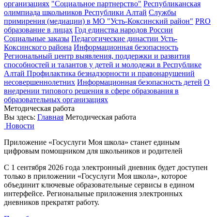
организациях
"Социальное партнерство"
Республиканская
олимпиада школьников Республики Алтай
Службы
примирения (медиации) в МО "Усть-Коксинский район"
PRO
образование в лицах
Год единства народов России
Социальные заказы
Педагогические династии Усть-
Коксинского района
Информационная безопасность
Региональный центр выявления, поддержки и развития
способностей и талантов у детей и молодежи в Республике
Алтай
Профилактика безнадзорности и правонарушений
несовершеннолетних
Информационная безопасность детей
О
внедрении типового решения в сфере образования в
образовательных организациях
Методическая работа
Вы здесь:
Главная
Методическая работа
Новости
Приложение «Госуслуги Моя школа» станет единым
цифровым помощником для школьников и родителей
С 1 сентября 2026 года электронный дневник будет доступен
только в приложении «Госуслуги Моя школа», которое
объединит ключевые образовательные сервисы в едином
интерфейсе. Региональные приложения электронных
дневников прекратят работу.