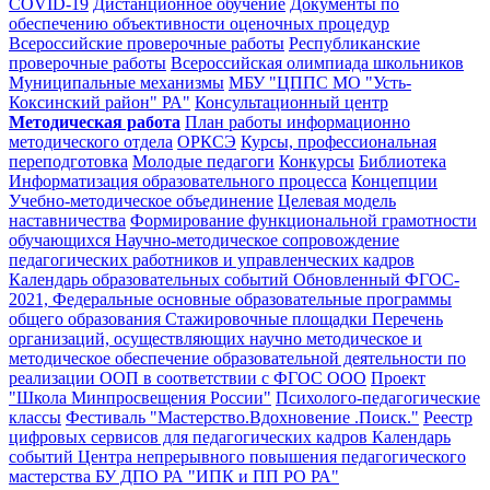
COVID-19
Дистанционное обучение
Документы по
обеспечению объективности оценочных процедур
Всероссийские проверочные работы
Республиканские
проверочные работы
Всероссийская олимпиада школьников
Муниципальные механизмы
МБУ "ЦППС МО "Усть-
Коксинский район" РА"
Консультационный центр
Методическая работа
План работы информационно
методического отдела
ОРКСЭ
Курсы, профессиональная
переподготовка
Молодые педагоги
Конкурсы
Библиотека
Информатизация образовательного процесса
Концепции
Учебно-методическое объединение
Целевая модель
наставничества
Формирование функциональной грамотности
обучающихся
Научно-методическое сопровождение
педагогических работников и управленческих кадров
Календарь образовательных событий
Обновленный ФГОС-
2021, Федеральные основные образовательные программы
общего образования
Стажировочные площадки
Перечень
организаций, осуществляющих научно методическое и
методическое обеспечение образовательной деятельности по
реализации ООП в соответствии с ФГОС ООО
Проект
"Школа Минпросвещения России"
Психолого-педагогические
классы
Фестиваль "Мастерство.Вдохновение .Поиск."
Реестр
цифровых сервисов для педагогических кадров
Календарь
событий Центра непрерывного повышения педагогического
мастерства БУ ДПО РА "ИПК и ПП РО РА"