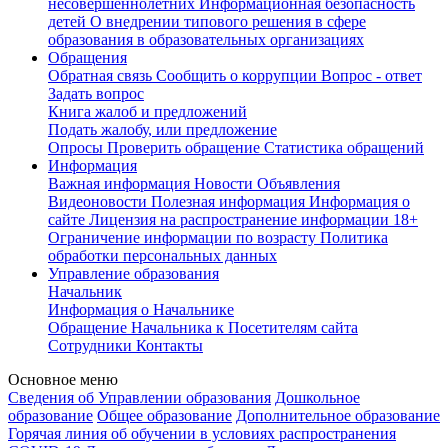
несовершеннолетних
Информационная безопасность
детей
О внедрении типового решения в сфере
образования в образовательных организациях
Обращения
Обратная связь
Сообщить о коррупции
Вопрос - ответ
Задать вопрос
Книга жалоб и предложений
Подать жалобу, или предложение
Опросы
Проверить обращение
Статистика обращений
Информация
Важная информация
Новости
Объявления
Видеоновости
Полезная информация
Информация о
сайте
Лицензия на распространение информации
18+
Ограничение информации по возрасту
Политика
обработки персональных данных
Управление образования
Начальник
Информация о Начальнике
Обращение Начальника к Посетителям сайта
Сотрудники
Контакты
Основное меню
Сведения об Управлении образования
Дошкольное
образование
Общее образование
Дополнительное образование
Горячая линия об обучении в условиях распространения