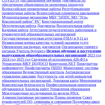
COVID-19
Дистанционное обучение
Документы по
обеспечению объективности оценочных процедур
Всероссийские проверочные работы
Республиканские
проверочные работы
Всероссийская олимпиада школьников
Муниципальные механизмы
МБУ "ЦППС МО "Усть-
Коксинский район" РА"
Консультационный центр
Методическая работа
Документы
Воспитательная работа
Кадровая работа
Аттестация педагогических работников и
руководителей образовательных организаций
Государственная итоговая аттестация (ГИА) в 9,11 кл
Независимая оценка качества условий оказания услуг
Оформление наградных документов
Организация горячего
питания
Учитель будущего
Целевое обучение и поступление
выпускников общеобразовательных организаций
2023 год
2024 год
2025 год
Сведения об исполнении 426-ФЗ в
Управлении,МКУ ЦОДОСО
Коррупции.NET
Прокуратура
информирует
Профстандарты
ПНПО
Мониторинг системы
образования
Ведомственный контроль
Антикризисное
управление школами
Доступность для детей-инвалидов
образовательных организаций.
Дорожная карта
Мероприятия
Комплексная безопасность
Профессиональная ориентация
обучающихся
Анализы работ Управления образования
Международные исследования по модели PISA.
Административные регламенты
Планы проверок
Совет
руководителей ОО, семинары и совещания
Поддержка школ