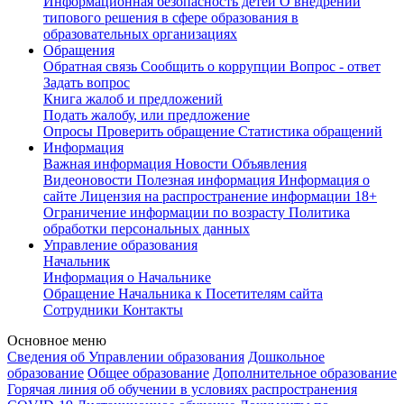
Информационная безопасность детей
О внедрении
типового решения в сфере образования в
образовательных организациях
Обращения
Обратная связь
Сообщить о коррупции
Вопрос - ответ
Задать вопрос
Книга жалоб и предложений
Подать жалобу, или предложение
Опросы
Проверить обращение
Статистика обращений
Информация
Важная информация
Новости
Объявления
Видеоновости
Полезная информация
Информация о
сайте
Лицензия на распространение информации
18+
Ограничение информации по возрасту
Политика
обработки персональных данных
Управление образования
Начальник
Информация о Начальнике
Обращение Начальника к Посетителям сайта
Сотрудники
Контакты
Основное меню
Сведения об Управлении образования
Дошкольное
образование
Общее образование
Дополнительное образование
Горячая линия об обучении в условиях распространения