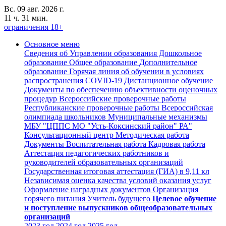
Вс. 09 авг. 2026 г.
11 ч. 31 мин.
ограничения 18+
Основное меню
Сведения об Управлении образования
Дошкольное
образование
Общее образование
Дополнительное
образование
Горячая линия об обучении в условиях
распространения COVID-19
Дистанционное обучение
Документы по обеспечению объективности оценочных
процедур
Всероссийские проверочные работы
Республиканские проверочные работы
Всероссийская
олимпиада школьников
Муниципальные механизмы
МБУ "ЦППС МО "Усть-Коксинский район" РА"
Консультационный центр
Методическая работа
Документы
Воспитательная работа
Кадровая работа
Аттестация педагогических работников и
руководителей образовательных организаций
Государственная итоговая аттестация (ГИА) в 9,11 кл
Независимая оценка качества условий оказания услуг
Оформление наградных документов
Организация
горячего питания
Учитель будущего
Целевое обучение
и поступление выпускников общеобразовательных
организаций
2023 год
2024 год
2025 год