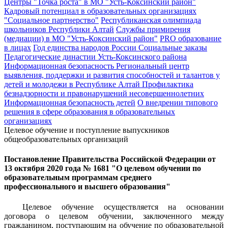
Центры "Точка роста" в МО "Усть-Коксинский район"
Кадровый потенциал в образовательных организациях
"Социальное партнерство"
Республиканская олимпиада
школьников Республики Алтай
Службы примирения
(медиации) в МО "Усть-Коксинский район"
PRO образование
в лицах
Год единства народов России
Социальные заказы
Педагогические династии Усть-Коксинского района
Информационная безопасность
Региональный центр
выявления, поддержки и развития способностей и талантов у
детей и молодежи в Республике Алтай
Профилактика
безнадзорности и правонарушений несовершеннолетних
Информационная безопасность детей
О внедрении типового
решения в сфере образования в образовательных
организациях
Целевое обучение и поступление выпускников
общеобразовательных организаций
Постановление Правительства Российской Федерации от
13 октября 2020 года № 1681 "О целевом обучении по
образовательным программам среднего
профессионального и высшего образования"
Целевое обучение осуществляется на основании
договора о целевом обучении, заключенного между
гражданином, поступающим на обучение по образовательной