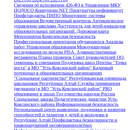
Сведения об исполнении 426-ФЗ в Управлении,МКУ
ЦОДОСО
Коррупции.NET
Прокуратура информирует
Профстандарты
ПНПО
Мониторинг системы
образования
Ведомственный контроль
Антикризисное
управление школами
Доступность для детей-инвалидов
образовательных организаций.
Дорожная карта
Мероприятия
Комплексная безопасность
Профессиональная ориентация обучающихся
Анализы
работ Управления образования
Международные
исследования по модели PISA.
Административные
регламенты
Планы проверок
Совет руководителей ОО,
семинары и совещания
Поддержка школ
Центры "Точка
роста" в МО "Усть-Коксинский район"
Кадровый
потенциал в образовательных организациях
"Социальное партнерство"
Республиканская олимпиада
школьников Республики Алтай
Службы примирения
(медиации) в МО "Усть-Коксинский район"
PRO
образование в лицах
Год единства народов России
Социальные заказы
Педагогические династии Усть-
Коксинского района
Информационная безопасность
Региональный центр выявления, поддержки и развития
способностей и талантов у детей и молодежи в
Республике Алтай
Профилактика безнадзорности и
правонарушений несовершеннолетних