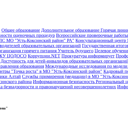
е
Общее образование
Дополнительное образование
Горячая лини
вности оценочных процедур
Всероссийские проверочные работы
С МО "Усть-Коксинский район" РА"
Консультационный центр
оводителей образовательных организаций
Государственная итогов
ганизация горячего питания
Учитель будущего
Целевое обучени
и,МКУ ЦОДОСО
Коррупции.NET
Прокуратура информирует
Профс
Доступность для детей-инвалидов образовательных организаций
равления образования
Международные исследования по модели
нтры "Точка роста" в МО "Усть-Коксинский район"
Кадровый по
лики Алтай
Службы примирения (медиации) в МО "Усть-Коксин
синского района
Информационная безопасность
Региональный ц
а безнадзорности и правонарушений несовершеннолетних
Инфо
йона"