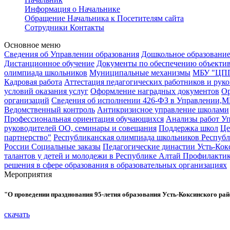
Информация о Начальнике
Обращение Начальника к Посетителям сайта
Сотрудники
Контакты
Основное меню
Сведения об Управлении образования
Дошкольное образовани
Дистанционное обучение
Документы по обеспечению объекти
олимпиада школьников
Муниципальные механизмы
МБУ "ЦПП
Кадровая работа
Аттестация педагогических работников и рук
условий оказания услуг
Оформление наградных документов
Ор
организаций
Сведения об исполнении 426-ФЗ в Управлени
Ведомственный контроль
Антикризисное управление школами
Профессиональная ориентация обучающихся
Анализы работ Уп
руководителей ОО, семинары и совещания
Поддержка школ
Це
партнерство"
Республиканская олимпиада школьников Респуб
России
Социальные заказы
Педагогические династии Усть-Кок
талантов у детей и молодежи в Республике Алтай
Профилактик
решения в сфере образования в образовательных организациях
Мероприятия
"О проведении празднования 95-летия образования Усть-Коксинского ра
скачать