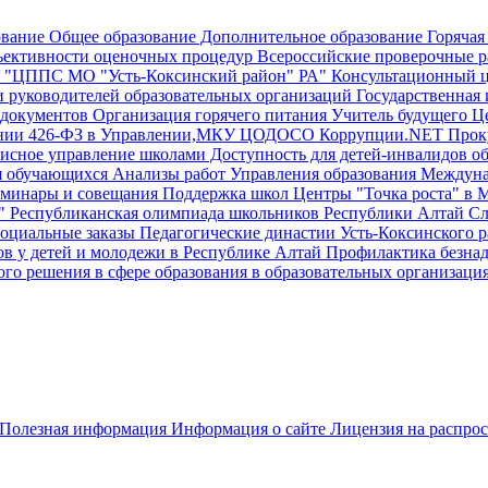
ование
Общее образование
Дополнительное образование
Горячая
ективности оценочных процедур
Всероссийские проверочные р
"ЦППС МО "Усть-Коксинский район" РА"
Консультационный 
и руководителей образовательных организаций
Государственная и
документов
Организация горячего питания
Учитель будущего
Це
ении 426-ФЗ в Управлении,МКУ ЦОДОСО
Коррупции.NET
Прок
исное управление школами
Доступность для детей-инвалидов об
я обучающихся
Анализы работ Управления образования
Междунар
еминары и совещания
Поддержка школ
Центры "Точка роста" в 
"
Республиканская олимпиада школьников Республики Алтай
Сл
оциальные заказы
Педагогические династии Усть-Коксинского 
ов у детей и молодежи в Республике Алтай
Профилактика безна
го решения в сфере образования в образовательных организаци
Полезная информация
Информация о сайте
Лицензия на распро