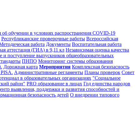
я об обучении в условиях распространения COVID-19
Республиканские проверочные работы
Всероссийская
Методическая работа
Документы
Воспитательная работа
ая аттестация (ГИА) в 9,11 кл
Независимая оценка качества
е и поступление выпускников общеобразовательных
тандарты
ПНПО
Мониторинг системы образования
.
Дорожная карта
Мероприятия
Комплексная безопасность
 PISA.
Административные регламенты
Планы проверок
Совет
тенциал в образовательных организациях
"Социальное
ский район"
PRO образование в лицах
Год единства народов
ентр выявления, поддержки и развития способностей и
рмационная безопасность детей
О внедрении типового