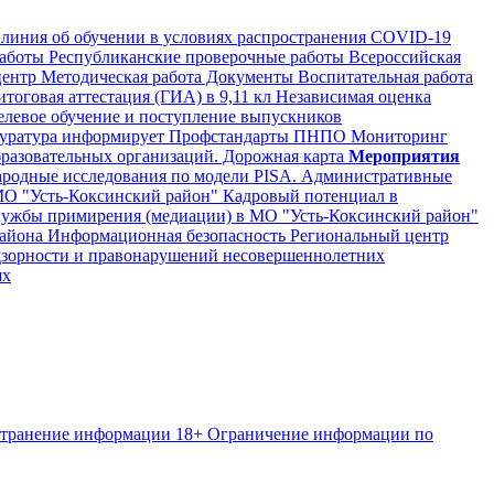
 линия об обучении в условиях распространения COVID-19
аботы
Республиканские проверочные работы
Всероссийская
центр
Методическая работа
Документы
Воспитательная работа
тоговая аттестация (ГИА) в 9,11 кл
Независимая оценка
левое обучение и поступление выпускников
уратура информирует
Профстандарты
ПНПО
Мониторинг
разовательных организаций.
Дорожная карта
Мероприятия
одные исследования по модели PISA.
Административные
МО "Усть-Коксинский район"
Кадровый потенциал в
ужбы примирения (медиации) в МО "Усть-Коксинский район"
района
Информационная безопасность
Региональный центр
дзорности и правонарушений несовершеннолетних
ях
странение информации
18+ Ограничение информации по