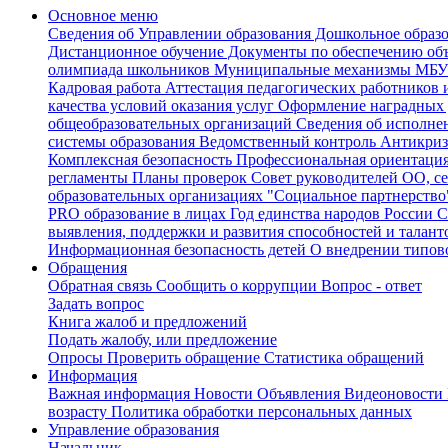
Основное меню
Сведения об Управлении образования
Дошкольное образ
Дистанционное обучение
Документы по обеспечению объ
олимпиада школьников
Муниципальные механизмы
МБУ 
Кадровая работа
Аттестация педагогических работников 
качества условий оказания услуг
Оформление наградных 
общеобразовательных организаций
Сведения об исполн
системы образования
Ведомственный контроль
Антикриз
Комплексная безопасность
Профессиональная ориентаци
регламенты
Планы проверок
Совет руководителей ОО, с
образовательных организациях
"Социальное партнерство
PRO образование в лицах
Год единства народов России
С
выявления, поддержки и развития способностей и талант
Информационная безопасность детей
О внедрении типово
Обращения
Обратная связь
Сообщить о коррупции
Вопрос - ответ
Задать вопрос
Книга жалоб и предложений
Подать жалобу, или предложение
Опросы
Проверить обращение
Статистика обращений
Информация
Важная информация
Новости
Объявления
Видеоновости
возрасту
Политика обработки персональных данных
Управление образования
Начальник