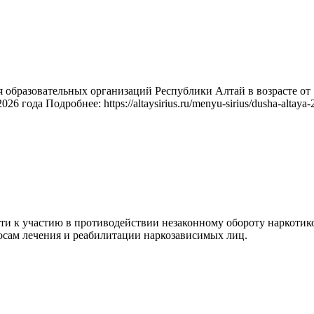
бразовательных организаций Республики Алтай в возрасте от 1
 года Подробнее: https://altaysirius.ru/menyu-sirius/dusha-altaya-
и к участию в противодействии незаконному обороту наркотико
сам лечения и реабилитации наркозависимых лиц.