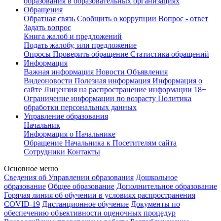
образования в образовательных организациях
Обращения
Обратная связь
Сообщить о коррупции
Вопрос - ответ
Задать вопрос
Книга жалоб и предложений
Подать жалобу, или предложение
Опросы
Проверить обращение
Статистика обращений
Информация
Важная информация
Новости
Объявления
Видеоновости
Полезная информация
Информация о
сайте
Лицензия на распространение информации
18+
Ограничение информации по возрасту
Политика
обработки персональных данных
Управление образования
Начальник
Информация о Начальнике
Обращение Начальника к Посетителям сайта
Сотрудники
Контакты
Основное меню
Сведения об Управлении образования
Дошкольное
образование
Общее образование
Дополнительное образование
Горячая линия об обучении в условиях распространения
COVID-19
Дистанционное обучение
Документы по
обеспечению объективности оценочных процедур