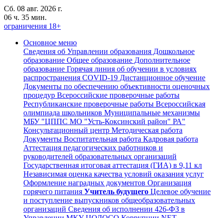
Сб. 08 авг. 2026 г.
06 ч. 35 мин.
ограничения 18+
Основное меню
Сведения об Управлении образования
Дошкольное
образование
Общее образование
Дополнительное
образование
Горячая линия об обучении в условиях
распространения COVID-19
Дистанционное обучение
Документы по обеспечению объективности оценочных
процедур
Всероссийские проверочные работы
Республиканские проверочные работы
Всероссийская
олимпиада школьников
Муниципальные механизмы
МБУ "ЦППС МО "Усть-Коксинский район" РА"
Консультационный центр
Методическая работа
Документы
Воспитательная работа
Кадровая работа
Аттестация педагогических работников и
руководителей образовательных организаций
Государственная итоговая аттестация (ГИА) в 9,11 кл
Независимая оценка качества условий оказания услуг
Оформление наградных документов
Организация
горячего питания
Учитель будущего
Целевое обучение
и поступление выпускников общеобразовательных
организаций
Сведения об исполнении 426-ФЗ в
Управлении,МКУ ЦОДОСО
Коррупции.NET