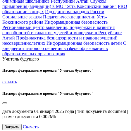
олимпиада школьников Республики Алтай
Службы
примирения (медиации) в МО "Усть-Коксинский район"
PRO
образование в лицах
Год единства народов России
Социальные заказы
Педагогические династии Усть-
Коксинского района
Информационная безопасность
Региональный центр выявления, поддержки и развития
способностей и талантов у детей и молодежи в Республике
Алтай
Профилактика безнадзорности и правонарушений
несовершеннолетних
Информационная безопасность детей
О
внедрении типового решения в сфере образования в
образовательных организациях
Учитель будущего
Паспорт федерального проекта "Учитель будущего"
скачать
Паспорт федерального проекта "Учитель будущего"
дата документа 01 января 2025 года | тип документа document |
размер документа 0.002Mb
Скачать
Закрыть