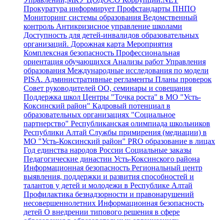
Прокуратура информирует
Профстандарты
ПНПО
Мониторинг системы образования
Ведомственный
контроль
Антикризисное управление школами
Доступность для детей-инвалидов образовательных
организаций.
Дорожная карта
Мероприятия
Комплексная безопасность
Профессиональная
ориентация обучающихся
Анализы работ Управления
образования
Международные исследования по модели
PISA.
Административные регламенты
Планы проверок
Совет руководителей ОО, семинары и совещания
Поддержка школ
Центры "Точка роста" в МО "Усть-
Коксинский район"
Кадровый потенциал в
образовательных организациях
"Социальное
партнерство"
Республиканская олимпиада школьников
Республики Алтай
Службы примирения (медиации) в
МО "Усть-Коксинский район"
PRO образование в лицах
Год единства народов России
Социальные заказы
Педагогические династии Усть-Коксинского района
Информационная безопасность
Региональный центр
выявления, поддержки и развития способностей и
талантов у детей и молодежи в Республике Алтай
Профилактика безнадзорности и правонарушений
несовершеннолетних
Информационная безопасность
детей
О внедрении типового решения в сфере