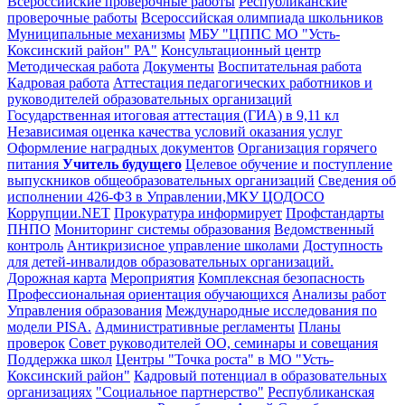
Всероссийские проверочные работы
Республиканские
проверочные работы
Всероссийская олимпиада школьников
Муниципальные механизмы
МБУ "ЦППС МО "Усть-
Коксинский район" РА"
Консультационный центр
Методическая работа
Документы
Воспитательная работа
Кадровая работа
Аттестация педагогических работников и
руководителей образовательных организаций
Государственная итоговая аттестация (ГИА) в 9,11 кл
Независимая оценка качества условий оказания услуг
Оформление наградных документов
Организация горячего
питания
Учитель будущего
Целевое обучение и поступление
выпускников общеобразовательных организаций
Сведения об
исполнении 426-ФЗ в Управлении,МКУ ЦОДОСО
Коррупции.NET
Прокуратура информирует
Профстандарты
ПНПО
Мониторинг системы образования
Ведомственный
контроль
Антикризисное управление школами
Доступность
для детей-инвалидов образовательных организаций.
Дорожная карта
Мероприятия
Комплексная безопасность
Профессиональная ориентация обучающихся
Анализы работ
Управления образования
Международные исследования по
модели PISA.
Административные регламенты
Планы
проверок
Совет руководителей ОО, семинары и совещания
Поддержка школ
Центры "Точка роста" в МО "Усть-
Коксинский район"
Кадровый потенциал в образовательных
организациях
"Социальное партнерство"
Республиканская