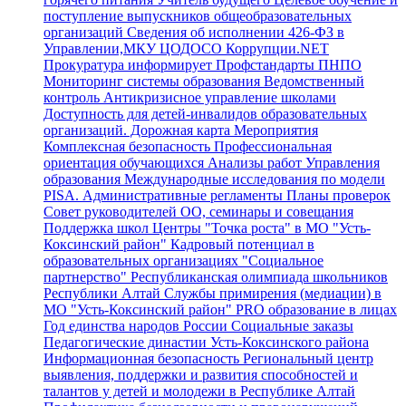
поступление выпускников общеобразовательных
организаций
Сведения об исполнении 426-ФЗ в
Управлении,МКУ ЦОДОСО
Коррупции.NET
Прокуратура информирует
Профстандарты
ПНПО
Мониторинг системы образования
Ведомственный
контроль
Антикризисное управление школами
Доступность для детей-инвалидов образовательных
организаций.
Дорожная карта
Мероприятия
Комплексная безопасность
Профессиональная
ориентация обучающихся
Анализы работ Управления
образования
Международные исследования по модели
PISA.
Административные регламенты
Планы проверок
Совет руководителей ОО, семинары и совещания
Поддержка школ
Центры "Точка роста" в МО "Усть-
Коксинский район"
Кадровый потенциал в
образовательных организациях
"Социальное
партнерство"
Республиканская олимпиада школьников
Республики Алтай
Службы примирения (медиации) в
МО "Усть-Коксинский район"
PRO образование в лицах
Год единства народов России
Социальные заказы
Педагогические династии Усть-Коксинского района
Информационная безопасность
Региональный центр
выявления, поддержки и развития способностей и
талантов у детей и молодежи в Республике Алтай