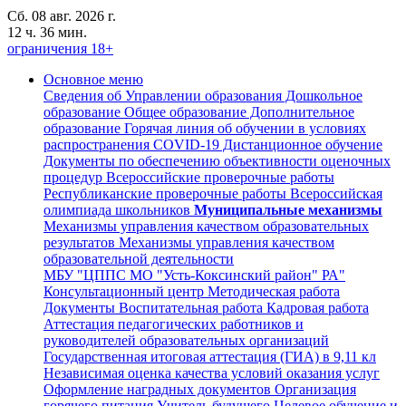
Сб. 08 авг. 2026 г.
12 ч. 36 мин.
ограничения 18+
Основное меню
Сведения об Управлении образования
Дошкольное
образование
Общее образование
Дополнительное
образование
Горячая линия об обучении в условиях
распространения COVID-19
Дистанционное обучение
Документы по обеспечению объективности оценочных
процедур
Всероссийские проверочные работы
Республиканские проверочные работы
Всероссийская
олимпиада школьников
Муниципальные механизмы
Механизмы управления качеством образовательных
результатов
Механизмы управления качеством
образовательной деятельности
МБУ "ЦППС МО "Усть-Коксинский район" РА"
Консультационный центр
Методическая работа
Документы
Воспитательная работа
Кадровая работа
Аттестация педагогических работников и
руководителей образовательных организаций
Государственная итоговая аттестация (ГИА) в 9,11 кл
Независимая оценка качества условий оказания услуг
Оформление наградных документов
Организация
горячего питания
Учитель будущего
Целевое обучение и