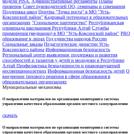
модели PISA.
Административные регламенты
Планы
проверок
Совет руководителей ОО, семинары и совещания
Поддержка школ
Центры "Точка роста" в МО "Усть-
Коксинский район"
Кадровый потенциал в образовательных
организациях
"Социальное партнерство"
Республиканская
олимпиада школьников Республики Алтай
Службы
примирения (медиации) в МО "Усть-Коксинский район"
PRO
образование в лицах
Год единства народов России
Социальные заказы
Педагогические династии Усть-
Коксинского района
Информационная безопасность
Региональный центр выявления, поддержки и развития
способностей и талантов у детей и молодежи в Республике
Алтай
Профилактика безнадзорности и правонарушений
несовершеннолетних
Информационная безопасность детей
О
внедрении типового решения в сфере образования в
образовательных организациях
Муниципальные механизмы
О направлении материалов по организации мониторинга системы
управления качеством образования органов местного самоуправления
скачать
О направлении материалов по организации мониторинга системы
управления качеством образования органов местного самоуправления