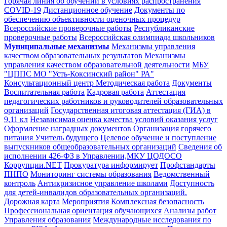
Горячая линия об обучении в условиях распространения
COVID-19
Дистанционное обучение
Документы по
обеспечению объективности оценочных процедур
Всероссийские проверочные работы
Республиканские
проверочные работы
Всероссийская олимпиада школьников
Муниципальные механизмы
Механизмы управления
качеством образовательных результатов
Механизмы
управления качеством образовательной деятельности
МБУ
"ЦППС МО "Усть-Коксинский район" РА"
Консультационный центр
Методическая работа
Документы
Воспитательная работа
Кадровая работа
Аттестация
педагогических работников и руководителей образовательных
организаций
Государственная итоговая аттестация (ГИА) в
9,11 кл
Независимая оценка качества условий оказания услуг
Оформление наградных документов
Организация горячего
питания
Учитель будущего
Целевое обучение и поступление
выпускников общеобразовательных организаций
Сведения об
исполнении 426-ФЗ в Управлении,МКУ ЦОДОСО
Коррупции.NET
Прокуратура информирует
Профстандарты
ПНПО
Мониторинг системы образования
Ведомственный
контроль
Антикризисное управление школами
Доступность
для детей-инвалидов образовательных организаций.
Дорожная карта
Мероприятия
Комплексная безопасность
Профессиональная ориентация обучающихся
Анализы работ
Управления образования
Международные исследования по