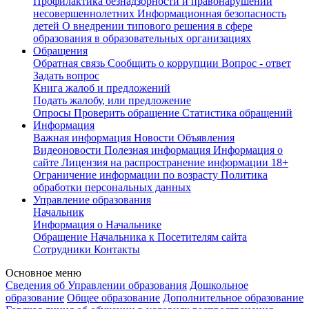
Профилактика безнадзорности и правонарушений
несовершеннолетних
Информационная безопасность
детей
О внедрении типового решения в сфере
образования в образовательных организациях
Обращения
Обратная связь
Сообщить о коррупции
Вопрос - ответ
Задать вопрос
Книга жалоб и предложений
Подать жалобу, или предложение
Опросы
Проверить обращение
Статистика обращений
Информация
Важная информация
Новости
Объявления
Видеоновости
Полезная информация
Информация о
сайте
Лицензия на распространение информации
18+
Ограничение информации по возрасту
Политика
обработки персональных данных
Управление образования
Начальник
Информация о Начальнике
Обращение Начальника к Посетителям сайта
Сотрудники
Контакты
Основное меню
Сведения об Управлении образования
Дошкольное
образование
Общее образование
Дополнительное образование