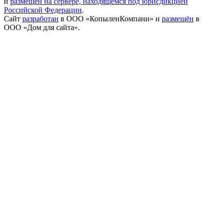
и
размещён на сервере, находящемся под юрисдикцией
Российской Федерации
.
Сайт
разработан
в ООО «КопыленКомпани» и
размещён
в
ООО «Дом для сайта».