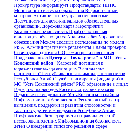
Прокуратура информирует
Профстандарты
ПНПО
Мониторинг системы образования
Ведомственный
контроль
Антикризисное управление школами
Доступность для детей-инвалидов образовательных
организаций.
Дорожная карта
Мероприятия
Комплексная безопасность
Профессиональная
ориентация обучающихся
Анализы работ Управления
образования
Международные исследования по модели
PISA.
Административные регламенты
Планы проверок
Совет руководителей ОО, семинары и совещания
Поддержка школ
Центры "Точка роста" в МО "Усть-
Коксинский район"
Кадровый потенциал в
образовательных организациях
"Социальное
партнерство"
Республиканская олимпиада школьников
Республики Алтай
Службы примирения (медиации) в
МО "Усть-Коксинский район"
PRO образование в лицах
Год единства народов России
Социальные заказы
Педагогические династии Усть-Коксинского района
Информационная безопасность
Региональный центр
выявления, поддержки и развития способностей и
талантов у детей и молодежи в Республике Алтай
Профилактика безнадзорности и правонарушений
несовершеннолетних
Информационная безопасность
детей
О внедрении типового решения в сфере