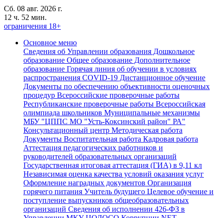
Сб. 08 авг. 2026 г.
12 ч. 52 мин.
ограничения 18+
Основное меню
Сведения об Управлении образования
Дошкольное
образование
Общее образование
Дополнительное
образование
Горячая линия об обучении в условиях
распространения COVID-19
Дистанционное обучение
Документы по обеспечению объективности оценочных
процедур
Всероссийские проверочные работы
Республиканские проверочные работы
Всероссийская
олимпиада школьников
Муниципальные механизмы
МБУ "ЦППС МО "Усть-Коксинский район" РА"
Консультационный центр
Методическая работа
Документы
Воспитательная работа
Кадровая работа
Аттестация педагогических работников и
руководителей образовательных организаций
Государственная итоговая аттестация (ГИА) в 9,11 кл
Независимая оценка качества условий оказания услуг
Оформление наградных документов
Организация
горячего питания
Учитель будущего
Целевое обучение и
поступление выпускников общеобразовательных
организаций
Сведения об исполнении 426-ФЗ в
Управлении,МКУ ЦОДОСО
Коррупции.NET