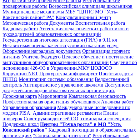
Всероссийские проверочные работы
Республиканские
проверочные работы
Всероссийская олимпиада школьников
Муниципальные механизмы
МБУ "ЦППС МО "Усть-
Коксинский район" РА"
Консультационный центр
Методическая работа
Документы
Воспитательная работа
Кадровая работа
Аттестация педагогических работников и
руководителей образовательных организаций
Государственная итоговая аттестация (ГИА) в 9,11 кл
Независимая оценка качества условий оказания услуг
Оформление наградных документов
Организация горячего
питания
Учитель будущего
Целевое обучение и поступление
выпускников общеобразовательных организаций
Сведения об
исполнении 426-ФЗ в Управлении,МКУ ЦОДОСО
Коррупции.NET
Прокуратура информирует
Профстандарты
ПНПО
Мониторинг системы образования
Ведомственный
контроль
Антикризисное управление школами
Доступность
для детей-инвалидов образовательных организаций.
Дорожная карта
Мероприятия
Комплексная безопасность
Профессиональная ориентация обучающихся
Анализы работ
Управления образования
Международные исследования по
модели PISA.
Административные регламенты
Планы
проверок
Совет руководителей ОО, семинары и совещания
Поддержка школ
Центры "Точка роста" в МО "Усть-
Коксинский район"
Кадровый потенциал в образовательных
организациях
"Социальное партнерство"
Республиканская