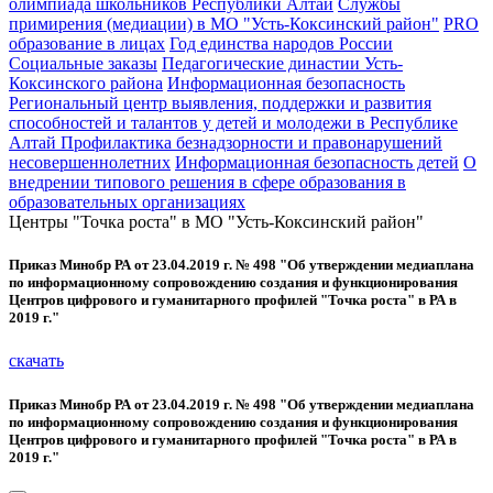
олимпиада школьников Республики Алтай
Службы
примирения (медиации) в МО "Усть-Коксинский район"
PRO
образование в лицах
Год единства народов России
Социальные заказы
Педагогические династии Усть-
Коксинского района
Информационная безопасность
Региональный центр выявления, поддержки и развития
способностей и талантов у детей и молодежи в Республике
Алтай
Профилактика безнадзорности и правонарушений
несовершеннолетних
Информационная безопасность детей
О
внедрении типового решения в сфере образования в
образовательных организациях
Центры "Точка роста" в МО "Усть-Коксинский район"
Приказ Минобр РА от 23.04.2019 г. № 498 "Об утверждении медиаплана
по информационному сопровождению создания и функционирования
Центров цифрового и гуманитарного профилей "Точка роста" в РА в
2019 г."
скачать
Приказ Минобр РА от 23.04.2019 г. № 498 "Об утверждении медиаплана
по информационному сопровождению создания и функционирования
Центров цифрового и гуманитарного профилей "Точка роста" в РА в
2019 г."