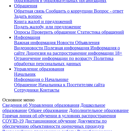
образования в образовательных организациях
Обращения
Обратная связь
Сообщить о коррупции
Вопрос - ответ
Задать вопрос
Книга жалоб и предложений
Подать жалобу, или предложение
Опросы
Проверить обращение
Статистика обращений
Информация
Важная информация
Новости
Объявления
Видеоновости
Полезная информация
Информация о
сайте
Лицензия на распространение информации
18+
Ограничение информации по возрасту
Политика
обработки персональных данных
Управление образования
Начальник
Информация о Начальнике
Обращение Начальника к Посетителям сайта
Сотрудники
Контакты
Основное меню
Сведения об Управлении образования
Дошкольное
образование
Общее образование
Дополнительное образование
Горячая линия об обучении в условиях распространения
COVID-19
Дистанционное обучение
Документы по
обеспечению объективности оценочных процедур