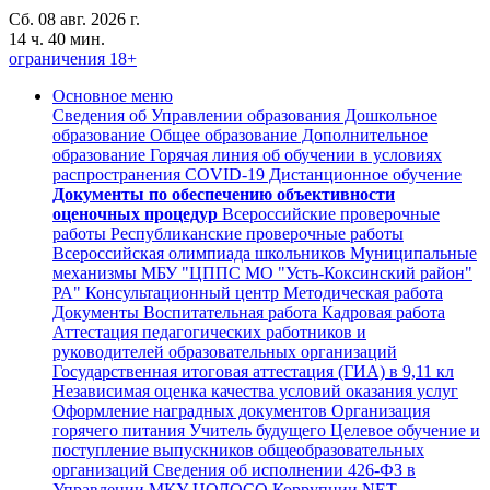
Сб. 08 авг. 2026 г.
14 ч. 40 мин.
ограничения 18+
Основное меню
Сведения об Управлении образования
Дошкольное
образование
Общее образование
Дополнительное
образование
Горячая линия об обучении в условиях
распространения COVID-19
Дистанционное обучение
Документы по обеспечению объективности
оценочных процедур
Всероссийские проверочные
работы
Республиканские проверочные работы
Всероссийская олимпиада школьников
Муниципальные
механизмы
МБУ "ЦППС МО "Усть-Коксинский район"
РА"
Консультационный центр
Методическая работа
Документы
Воспитательная работа
Кадровая работа
Аттестация педагогических работников и
руководителей образовательных организаций
Государственная итоговая аттестация (ГИА) в 9,11 кл
Независимая оценка качества условий оказания услуг
Оформление наградных документов
Организация
горячего питания
Учитель будущего
Целевое обучение и
поступление выпускников общеобразовательных
организаций
Сведения об исполнении 426-ФЗ в
Управлении,МКУ ЦОДОСО
Коррупции.NET