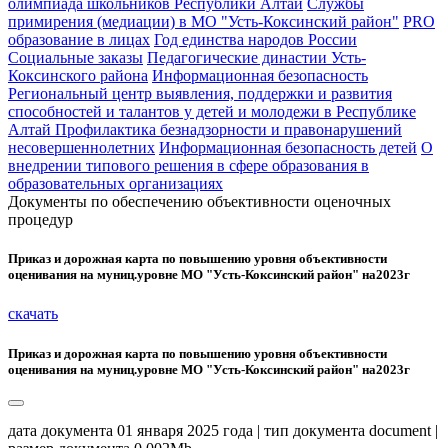
олимпиада школьников Республики Алтай
Службы
примирения (медиации) в МО "Усть-Коксинский район"
PRO
образование в лицах
Год единства народов России
Социальные заказы
Педагогические династии Усть-
Коксинского района
Информационная безопасность
Региональный центр выявления, поддержки и развития
способностей и талантов у детей и молодежи в Республике
Алтай
Профилактика безнадзорности и правонарушений
несовершеннолетних
Информационная безопасность детей
О
внедрении типового решения в сфере образования в
образовательных организациях
Документы по обеспечению объективности оценочных
процедур
Приказ и дорожная карта по повышению уровня объективности
оценивания на муниц.уровне МО "Усть-Коксинский район" на2023г
скачать
Приказ и дорожная карта по повышению уровня объективности
оценивания на муниц.уровне МО "Усть-Коксинский район" на2023г
дата документа 01 января 2025 года | тип документа document |