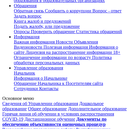
образования в образовательных организациях
Обращения
Обратная связь
Сообщить о коррупции
Вопрос - ответ
Задать вопрос
Книга жалоб и предложений
Подать жалобу, или предложение
Опросы
Проверить обращение
Статистика обращений
Информация
Важная информация
Новости
Объявления
Видеоновости
Полезная информация
Информация о
сайте
Лицензия на распространение информации
18+
Ограничение информации по возрасту
Политика
обработки персональных данных
Управление образования
Начальник
Информация о Начальнике
Обращение Начальника к Посетителям сайта
Сотрудники
Контакты
Основное меню
Сведения об Управлении образования
Дошкольное
образование
Общее образование
Дополнительное образование
Горячая линия об обучении в условиях распространения
COVID-19
Дистанционное обучение
Документы по
обеспечению объективности оценочных процедур