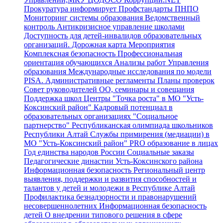
Прокуратура информирует
Профстандарты
ПНПО
Мониторинг системы образования
Ведомственный
контроль
Антикризисное управление школами
Доступность для детей-инвалидов образовательных
организаций.
Дорожная карта
Мероприятия
Комплексная безопасность
Профессиональная
ориентация обучающихся
Анализы работ Управления
образования
Международные исследования по модели
PISA.
Административные регламенты
Планы проверок
Совет руководителей ОО, семинары и совещания
Поддержка школ
Центры "Точка роста" в МО "Усть-
Коксинский район"
Кадровый потенциал в
образовательных организациях
"Социальное
партнерство"
Республиканская олимпиада школьников
Республики Алтай
Службы примирения (медиации) в
МО "Усть-Коксинский район"
PRO образование в лицах
Год единства народов России
Социальные заказы
Педагогические династии Усть-Коксинского района
Информационная безопасность
Региональный центр
выявления, поддержки и развития способностей и
талантов у детей и молодежи в Республике Алтай
Профилактика безнадзорности и правонарушений
несовершеннолетних
Информационная безопасность
детей
О внедрении типового решения в сфере