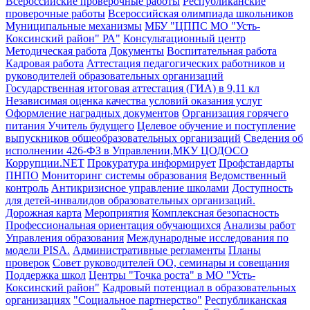
Всероссийские проверочные работы
Республиканские
проверочные работы
Всероссийская олимпиада школьников
Муниципальные механизмы
МБУ "ЦППС МО "Усть-
Коксинский район" РА"
Консультационный центр
Методическая работа
Документы
Воспитательная работа
Кадровая работа
Аттестация педагогических работников и
руководителей образовательных организаций
Государственная итоговая аттестация (ГИА) в 9,11 кл
Независимая оценка качества условий оказания услуг
Оформление наградных документов
Организация горячего
питания
Учитель будущего
Целевое обучение и поступление
выпускников общеобразовательных организаций
Сведения об
исполнении 426-ФЗ в Управлении,МКУ ЦОДОСО
Коррупции.NET
Прокуратура информирует
Профстандарты
ПНПО
Мониторинг системы образования
Ведомственный
контроль
Антикризисное управление школами
Доступность
для детей-инвалидов образовательных организаций.
Дорожная карта
Мероприятия
Комплексная безопасность
Профессиональная ориентация обучающихся
Анализы работ
Управления образования
Международные исследования по
модели PISA.
Административные регламенты
Планы
проверок
Совет руководителей ОО, семинары и совещания
Поддержка школ
Центры "Точка роста" в МО "Усть-
Коксинский район"
Кадровый потенциал в образовательных
организациях
"Социальное партнерство"
Республиканская