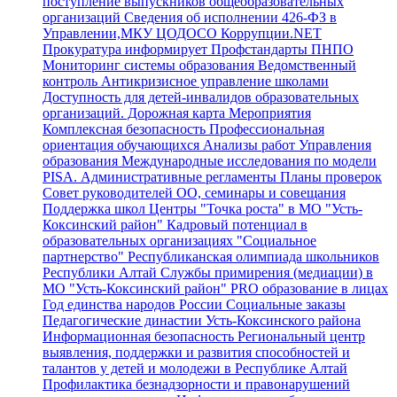
поступление выпускников общеобразовательных
организаций
Сведения об исполнении 426-ФЗ в
Управлении,МКУ ЦОДОСО
Коррупции.NET
Прокуратура информирует
Профстандарты
ПНПО
Мониторинг системы образования
Ведомственный
контроль
Антикризисное управление школами
Доступность для детей-инвалидов образовательных
организаций.
Дорожная карта
Мероприятия
Комплексная безопасность
Профессиональная
ориентация обучающихся
Анализы работ Управления
образования
Международные исследования по модели
PISA.
Административные регламенты
Планы проверок
Совет руководителей ОО, семинары и совещания
Поддержка школ
Центры "Точка роста" в МО "Усть-
Коксинский район"
Кадровый потенциал в
образовательных организациях
"Социальное
партнерство"
Республиканская олимпиада школьников
Республики Алтай
Службы примирения (медиации) в
МО "Усть-Коксинский район"
PRO образование в лицах
Год единства народов России
Социальные заказы
Педагогические династии Усть-Коксинского района
Информационная безопасность
Региональный центр
выявления, поддержки и развития способностей и
талантов у детей и молодежи в Республике Алтай
Профилактика безнадзорности и правонарушений