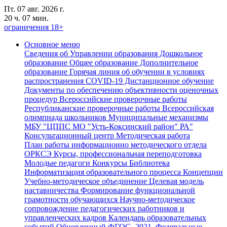
Пт. 07 авг. 2026 г.
20 ч. 07 мин.
ограничения 18+
Основное меню
Сведения об Управлении образования
Дошкольное
образование
Общее образование
Дополнительное
образование
Горячая линия об обучении в условиях
распространения COVID-19
Дистанционное обучение
Документы по обеспечению объективности оценочных
процедур
Всероссийские проверочные работы
Республиканские проверочные работы
Всероссийская
олимпиада школьников
Муниципальные механизмы
МБУ "ЦППС МО "Усть-Коксинский район" РА"
Консультационный центр
Методическая работа
План работы информационно методического отдела
ОРКСЭ
Курсы, профессиональная переподготовка
Молодые педагоги
Конкурсы
Библиотека
Информатизация образовательного процесса
Концепции
Учебно-методическое объединение
Целевая модель
наставничества
Формирование функциональной
грамотности обучающихся
Научно-методическое
сопровождение педагогических работников и
управленческих кадров
Календарь образовательных
событий
Обновленный ФГОС- 2021, Федеральные