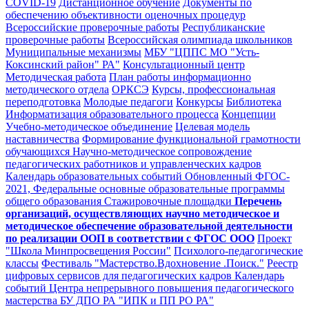
COVID-19
Дистанционное обучение
Документы по
обеспечению объективности оценочных процедур
Всероссийские проверочные работы
Республиканские
проверочные работы
Всероссийская олимпиада школьников
Муниципальные механизмы
МБУ "ЦППС МО "Усть-
Коксинский район" РА"
Консультационный центр
Методическая работа
План работы информационно
методического отдела
ОРКСЭ
Курсы, профессиональная
переподготовка
Молодые педагоги
Конкурсы
Библиотека
Информатизация образовательного процесса
Концепции
Учебно-методическое объединение
Целевая модель
наставничества
Формирование функциональной грамотности
обучающихся
Научно-методическое сопровождение
педагогических работников и управленческих кадров
Календарь образовательных событий
Обновленный ФГОС-
2021, Федеральные основные образовательные программы
общего образования
Стажировочные площадки
Перечень
организаций, осуществляющих научно методическое и
методическое обеспечение образовательной деятельности
по реализации ООП в соответствии с ФГОС ООО
Проект
"Школа Минпросвещения России"
Психолого-педагогические
классы
Фестиваль "Мастерство.Вдохновение .Поиск."
Реестр
цифровых сервисов для педагогических кадров
Календарь
событий Центра непрерывного повышения педагогического
мастерства БУ ДПО РА "ИПК и ПП РО РА"