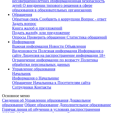
несовершеннолетних
Информационная безопасность
детей
О внедрении типового решения в сфере
образования в образовательных организациях
Обращения
Обратная связь
Сообщить о коррупции
Вопрос - ответ
Задать вопрос
Книга жалоб и предложений
Подать жалобу, или предложение
Опросы
Проверить обращение
Статистика обращений
Информация
Важная информация
Новости
Объявления
Видеоновости
Полезная информация
Информация о
сайте
Лицензия на распространение информации
18+
Ограничение информации по возрасту
Политика
обработки персональных данных
Управление образования
Начальник
Информация о Начальнике
Обращение Начальника к Посетителям сайта
Сотрудники
Контакты
Основное меню
Сведения об Управлении образования
Дошкольное
образование
Общее образование
Дополнительное образование
Горячая линия об обучении в условиях распространения