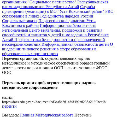
организациях
"Социальное партнерство"
Республиканская
олимпиада школьников Республики Алтай
Службы
примирения (медиации) в МО "Усть-Коксинский район"
PRO
образование в лицах
Год единства народов России
Социальные заказы
Педагогические династии Усть-
Коксинского района
Информационная безопасность
Региональный центр выявления, поддержки и развития
способностей и талантов у детей и молодежи в Республике
Алтай
Профилактика безнадзорности и правонарушений
несовершеннолетних
Информационная безопасность детей
О
внедрении типового решения в сфере образования в
образовательных организациях
Перечень организаций, осуществляющих научно
методическое и методическое обеспечение образовательной
деятельности по реализации ООП в соответствии с ФГОС
ООО
Перечень организаций, осуществляющих научно-
методическое сопровождение
ссылка:
https://docs.edu.gov.ru/document/ed3ca5e261c3fd492a6235a2130bcef8/
перейти
Вы здесь:
Главная
Методическая работа
Перечень