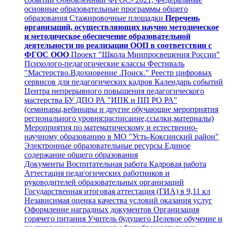
основные образовательные программы общего
образования
Стажировочные площадки
Перечень
организаций, осуществляющих научно методическое
и методическое обеспечение образовательной
деятельности по реализации ООП в соответствии с
ФГОС ООО
Проект "Школа Минпросвещения России"
Психолого-педагогические классы
Фестиваль
"Мастерство.Вдохновение .Поиск."
Реестр цифровых
сервисов для педагогических кадров
Календарь событий
Центра непрерывного повышения педагогического
мастерства БУ ДПО РА "ИПК и ПП РО РА"
(семинары,вебинары и другие обучающие мероприятия
регионального уровня:расписание,ссылки,материалы)
Мероприятия по математическому и естественно-
научному образованию в МО "Усть-Коксинский район"
Электронные образовательные ресурсы
Единое
содержание общего образования
Документы
Воспитательная работа
Кадровая работа
Аттестация педагогических работников и
руководителей образовательных организаций
Государственная итоговая аттестация (ГИА) в 9,11 кл
Независимая оценка качества условий оказания услуг
Оформление наградных документов
Организация
горячего питания
Учитель будущего
Целевое обучение и