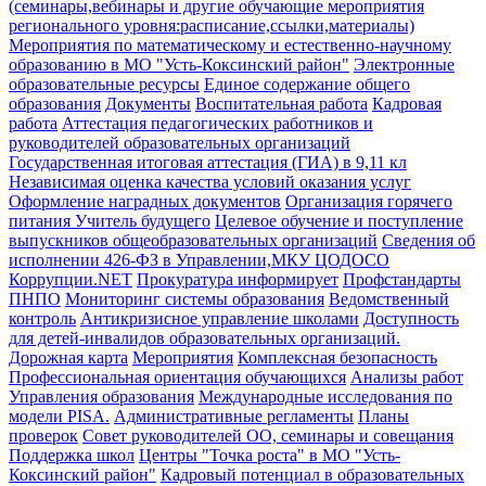
(семинары,вебинары и другие обучающие мероприятия
регионального уровня:расписание,ссылки,материалы)
Мероприятия по математическому и естественно-научному
образованию в МО "Усть-Коксинский район"
Электронные
образовательные ресурсы
Единое содержание общего
образования
Документы
Воспитательная работа
Кадровая
работа
Аттестация педагогических работников и
руководителей образовательных организаций
Государственная итоговая аттестация (ГИА) в 9,11 кл
Независимая оценка качества условий оказания услуг
Оформление наградных документов
Организация горячего
питания
Учитель будущего
Целевое обучение и поступление
выпускников общеобразовательных организаций
Сведения об
исполнении 426-ФЗ в Управлении,МКУ ЦОДОСО
Коррупции.NET
Прокуратура информирует
Профстандарты
ПНПО
Мониторинг системы образования
Ведомственный
контроль
Антикризисное управление школами
Доступность
для детей-инвалидов образовательных организаций.
Дорожная карта
Мероприятия
Комплексная безопасность
Профессиональная ориентация обучающихся
Анализы работ
Управления образования
Международные исследования по
модели PISA.
Административные регламенты
Планы
проверок
Совет руководителей ОО, семинары и совещания
Поддержка школ
Центры "Точка роста" в МО "Усть-
Коксинский район"
Кадровый потенциал в образовательных