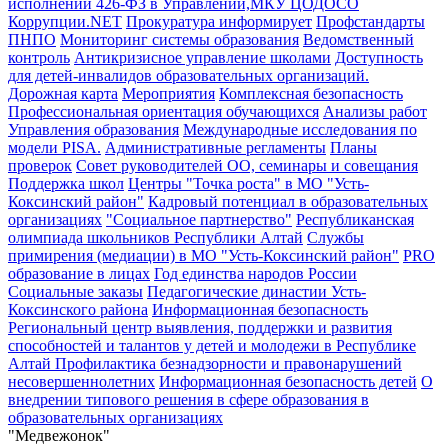
исполнении 426-ФЗ в Управлении,МКУ ЦОДОСО
Коррупции.NET
Прокуратура информирует
Профстандарты
ПНПО
Мониторинг системы образования
Ведомственный
контроль
Антикризисное управление школами
Доступность
для детей-инвалидов образовательных организаций.
Дорожная карта
Мероприятия
Комплексная безопасность
Профессиональная ориентация обучающихся
Анализы работ
Управления образования
Международные исследования по
модели PISA.
Административные регламенты
Планы
проверок
Совет руководителей ОО, семинары и совещания
Поддержка школ
Центры "Точка роста" в МО "Усть-
Коксинский район"
Кадровый потенциал в образовательных
организациях
"Социальное партнерство"
Республиканская
олимпиада школьников Республики Алтай
Службы
примирения (медиации) в МО "Усть-Коксинский район"
PRO
образование в лицах
Год единства народов России
Социальные заказы
Педагогические династии Усть-
Коксинского района
Информационная безопасность
Региональный центр выявления, поддержки и развития
способностей и талантов у детей и молодежи в Республике
Алтай
Профилактика безнадзорности и правонарушений
несовершеннолетних
Информационная безопасность детей
О
внедрении типового решения в сфере образования в
образовательных организациях
"Медвежонок"