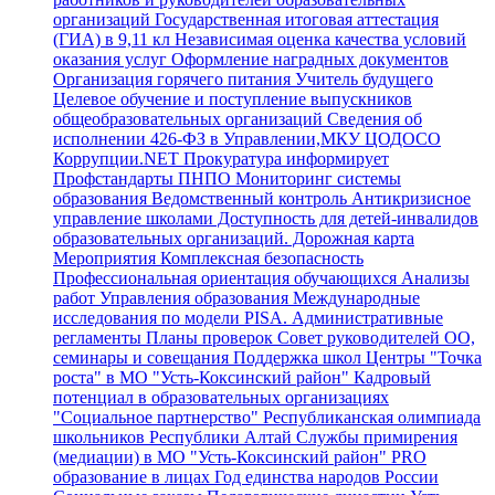
организаций
Государственная итоговая аттестация
(ГИА) в 9,11 кл
Независимая оценка качества условий
оказания услуг
Оформление наградных документов
Организация горячего питания
Учитель будущего
Целевое обучение и поступление выпускников
общеобразовательных организаций
Сведения об
исполнении 426-ФЗ в Управлении,МКУ ЦОДОСО
Коррупции.NET
Прокуратура информирует
Профстандарты
ПНПО
Мониторинг системы
образования
Ведомственный контроль
Антикризисное
управление школами
Доступность для детей-инвалидов
образовательных организаций.
Дорожная карта
Мероприятия
Комплексная безопасность
Профессиональная ориентация обучающихся
Анализы
работ Управления образования
Международные
исследования по модели PISA.
Административные
регламенты
Планы проверок
Совет руководителей ОО,
семинары и совещания
Поддержка школ
Центры "Точка
роста" в МО "Усть-Коксинский район"
Кадровый
потенциал в образовательных организациях
"Социальное партнерство"
Республиканская олимпиада
школьников Республики Алтай
Службы примирения
(медиации) в МО "Усть-Коксинский район"
PRO
образование в лицах
Год единства народов России