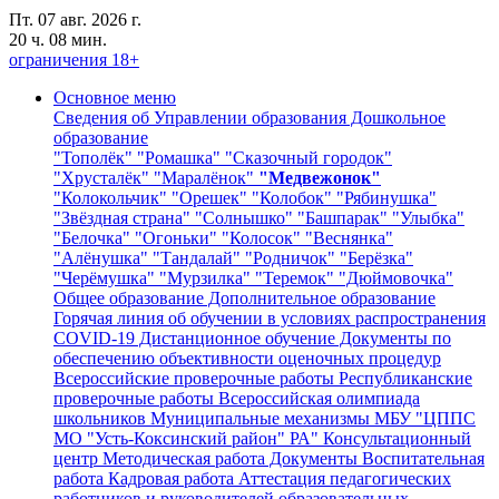
Пт. 07 авг. 2026 г.
20 ч. 08 мин.
ограничения 18+
Основное меню
Сведения об Управлении образования
Дошкольное
образование
"Тополёк"
"Ромашка"
"Сказочный городок"
"Хрусталёк"
"Маралёнок"
"Медвежонок"
"Колокольчик"
"Орешек"
"Колобок"
"Рябинушка"
"Звёздная страна"
"Солнышко"
"Башпарак"
"Улыбка"
"Белочка"
"Огоньки"
"Колосок"
"Веснянка"
"Алёнушка"
"Тандалай"
"Родничок"
"Берёзка"
"Черёмушка"
"Мурзилка"
"Теремок"
"Дюймовочка"
Общее образование
Дополнительное образование
Горячая линия об обучении в условиях распространения
COVID-19
Дистанционное обучение
Документы по
обеспечению объективности оценочных процедур
Всероссийские проверочные работы
Республиканские
проверочные работы
Всероссийская олимпиада
школьников
Муниципальные механизмы
МБУ "ЦППС
МО "Усть-Коксинский район" РА"
Консультационный
центр
Методическая работа
Документы
Воспитательная
работа
Кадровая работа
Аттестация педагогических
работников и руководителей образовательных