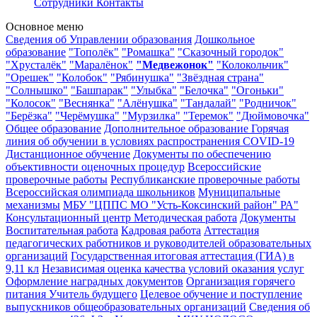
Сотрудники
Контакты
Основное меню
Сведения об Управлении образования
Дошкольное
образование
"Тополёк"
"Ромашка"
"Сказочный городок"
"Хрусталёк"
"Маралёнок"
"Медвежонок"
"Колокольчик"
"Орешек"
"Колобок"
"Рябинушка"
"Звёздная страна"
"Солнышко"
"Башпарак"
"Улыбка"
"Белочка"
"Огоньки"
"Колосок"
"Веснянка"
"Алёнушка"
"Тандалай"
"Родничок"
"Берёзка"
"Черёмушка"
"Мурзилка"
"Теремок"
"Дюймовочка"
Общее образование
Дополнительное образование
Горячая
линия об обучении в условиях распространения COVID-19
Дистанционное обучение
Документы по обеспечению
объективности оценочных процедур
Всероссийские
проверочные работы
Республиканские проверочные работы
Всероссийская олимпиада школьников
Муниципальные
механизмы
МБУ "ЦППС МО "Усть-Коксинский район" РА"
Консультационный центр
Методическая работа
Документы
Воспитательная работа
Кадровая работа
Аттестация
педагогических работников и руководителей образовательных
организаций
Государственная итоговая аттестация (ГИА) в
9,11 кл
Независимая оценка качества условий оказания услуг
Оформление наградных документов
Организация горячего
питания
Учитель будущего
Целевое обучение и поступление
выпускников общеобразовательных организаций
Сведения об