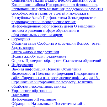
Социальные заказы
Педагогические династии Усть-
Коксинского района
Информационная безопасность
Региональный центр выявления, поддержки и развития
способностей и талантов у детей и молодежи в
Республике Алтай
Профилактика безнадзорности и
правонарушений несовершеннолетних
Информационная безопасность детей
О внедрении
типового решения в сфере образования в
образовательных организациях
Обращения
Обратная связь
Сообщить о коррупции
Вопрос - ответ
Задать вопрос
Книга жалоб и предложений
Подать жалобу, или предложение
Опросы
Проверить обращение
Статистика обращений
Информация
Важная информация
Новости
Объявления
Видеоновости
Полезная информация
Информация о
сайте
Лицензия на распространение информации
18+
Ограничение информации по возрасту
Политика
обработки персональных данных
Управление образования
Начальник
Информация о Начальнике
Обращение Начальника к Посетителям сайта