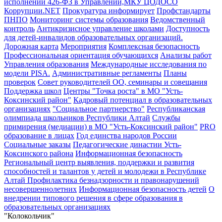
исполнении 426-ФЗ в Управлении,МКУ ЦОДОСО
Коррупции.NET
Прокуратура информирует
Профстандарты
ПНПО
Мониторинг системы образования
Ведомственный
контроль
Антикризисное управление школами
Доступность
для детей-инвалидов образовательных организаций.
Дорожная карта
Мероприятия
Комплексная безопасность
Профессиональная ориентация обучающихся
Анализы работ
Управления образования
Международные исследования по
модели PISA.
Административные регламенты
Планы
проверок
Совет руководителей ОО, семинары и совещания
Поддержка школ
Центры "Точка роста" в МО "Усть-
Коксинский район"
Кадровый потенциал в образовательных
организациях
"Социальное партнерство"
Республиканская
олимпиада школьников Республики Алтай
Службы
примирения (медиации) в МО "Усть-Коксинский район"
PRO
образование в лицах
Год единства народов России
Социальные заказы
Педагогические династии Усть-
Коксинского района
Информационная безопасность
Региональный центр выявления, поддержки и развития
способностей и талантов у детей и молодежи в Республике
Алтай
Профилактика безнадзорности и правонарушений
несовершеннолетних
Информационная безопасность детей
О
внедрении типового решения в сфере образования в
образовательных организациях
"Колокольчик"