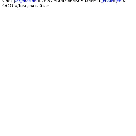
Сайт
разработан
в ООО «КопыленКомпани» и
размещён
в
ООО «Дом для сайта».