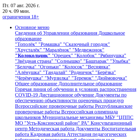
Пт. 07 авг. 2026 г.
20 ч. 09 мин.
ограничения 18+
Основное меню
Сведения об Управлении образования
Дошкольное
образование
"Тополёк"
"Ромашка"
"Сказочный городок"
"Хрусталёк"
"Маралёнок"
"Медвежонок"
"Колокольчик"
"Орешек"
"Колобок"
"Рябинушка"
"Звёздная страна"
"Солнышко"
"Башпарак"
"Улыбка"
"Белочка"
"Огоньки"
"Колосок"
"Веснянка"
"Алёнушка"
"Тандалай"
"Родничок"
"Берёзка"
"Черёмушка"
"Мурзилка"
"Теремок"
"Дюймовочка"
Общее образование
Дополнительное образование
Горячая линия об обучении в условиях распространения
COVID-19
Дистанционное обучение
Документы по
обеспечению объективности оценочных процедур
Всероссийские проверочные работы
Республиканские
проверочные работы
Всероссийская олимпиада
школьников
Муниципальные механизмы
МБУ "ЦППС
МО "Усть-Коксинский район" РА"
Консультационный
центр
Методическая работа
Документы
Воспитательная
работа
Кадровая работа
Аттестация педагогических
работников и руководителей образовательных