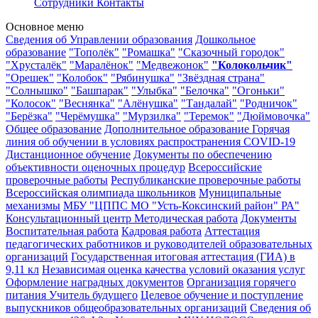
Сотрудники
Контакты
Основное меню
Сведения об Управлении образования
Дошкольное
образование
"Тополёк"
"Ромашка"
"Сказочный городок"
"Хрусталёк"
"Маралёнок"
"Медвежонок"
"Колокольчик"
"Орешек"
"Колобок"
"Рябинушка"
"Звёздная страна"
"Солнышко"
"Башпарак"
"Улыбка"
"Белочка"
"Огоньки"
"Колосок"
"Веснянка"
"Алёнушка"
"Тандалай"
"Родничок"
"Берёзка"
"Черёмушка"
"Мурзилка"
"Теремок"
"Дюймовочка"
Общее образование
Дополнительное образование
Горячая
линия об обучении в условиях распространения COVID-19
Дистанционное обучение
Документы по обеспечению
объективности оценочных процедур
Всероссийские
проверочные работы
Республиканские проверочные работы
Всероссийская олимпиада школьников
Муниципальные
механизмы
МБУ "ЦППС МО "Усть-Коксинский район" РА"
Консультационный центр
Методическая работа
Документы
Воспитательная работа
Кадровая работа
Аттестация
педагогических работников и руководителей образовательных
организаций
Государственная итоговая аттестация (ГИА) в
9,11 кл
Независимая оценка качества условий оказания услуг
Оформление наградных документов
Организация горячего
питания
Учитель будущего
Целевое обучение и поступление
выпускников общеобразовательных организаций
Сведения об