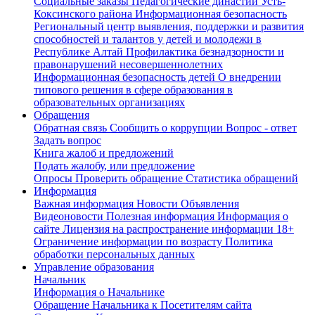
Социальные заказы
Педагогические династии Усть-
Коксинского района
Информационная безопасность
Региональный центр выявления, поддержки и развития
способностей и талантов у детей и молодежи в
Республике Алтай
Профилактика безнадзорности и
правонарушений несовершеннолетних
Информационная безопасность детей
О внедрении
типового решения в сфере образования в
образовательных организациях
Обращения
Обратная связь
Сообщить о коррупции
Вопрос - ответ
Задать вопрос
Книга жалоб и предложений
Подать жалобу, или предложение
Опросы
Проверить обращение
Статистика обращений
Информация
Важная информация
Новости
Объявления
Видеоновости
Полезная информация
Информация о
сайте
Лицензия на распространение информации
18+
Ограничение информации по возрасту
Политика
обработки персональных данных
Управление образования
Начальник
Информация о Начальнике
Обращение Начальника к Посетителям сайта