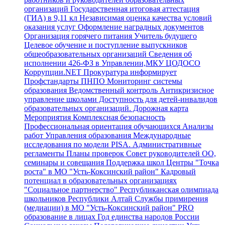
организаций
Государственная итоговая аттестация
(ГИА) в 9,11 кл
Независимая оценка качества условий
оказания услуг
Оформление наградных документов
Организация горячего питания
Учитель будущего
Целевое обучение и поступление выпускников
общеобразовательных организаций
Сведения об
исполнении 426-ФЗ в Управлении,МКУ ЦОДОСО
Коррупции.NET
Прокуратура информирует
Профстандарты
ПНПО
Мониторинг системы
образования
Ведомственный контроль
Антикризисное
управление школами
Доступность для детей-инвалидов
образовательных организаций.
Дорожная карта
Мероприятия
Комплексная безопасность
Профессиональная ориентация обучающихся
Анализы
работ Управления образования
Международные
исследования по модели PISA.
Административные
регламенты
Планы проверок
Совет руководителей ОО,
семинары и совещания
Поддержка школ
Центры "Точка
роста" в МО "Усть-Коксинский район"
Кадровый
потенциал в образовательных организациях
"Социальное партнерство"
Республиканская олимпиада
школьников Республики Алтай
Службы примирения
(медиации) в МО "Усть-Коксинский район"
PRO
образование в лицах
Год единства народов России