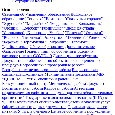
Сотрудники
Контакты
Основное меню
Сведения об Управлении образования
Дошкольное
образование
"Тополёк"
"Ромашка"
"Сказочный городок"
"Хрусталёк"
"Маралёнок"
"Медвежонок"
"Колокольчик"
"Орешек"
"Колобок"
"Рябинушка"
"Звёздная страна"
"Солнышко"
"Башпарак"
"Улыбка"
"Белочка"
"Огоньки"
"Колосок"
"Веснянка"
"Алёнушка"
"Тандалай"
"Родничок"
"Берёзка"
"Черёмушка"
"Мурзилка"
"Теремок"
"Дюймовочка"
Общее образование
Дополнительное
образование
Горячая линия об обучении в условиях
распространения COVID-19
Дистанционное обучение
Документы по обеспечению объективности оценочных
процедур
Всероссийские проверочные работы
Республиканские проверочные работы
Всероссийская
олимпиада школьников
Муниципальные механизмы
МБУ
"ЦППС МО "Усть-Коксинский район" РА"
Консультационный центр
Методическая работа
Документы
Воспитательная работа
Кадровая работа
Аттестация
педагогических работников и руководителей образовательных
организаций
Государственная итоговая аттестация (ГИА) в
9,11 кл
Независимая оценка качества условий оказания услуг
Оформление наградных документов
Организация горячего
питания
Учитель будущего
Целевое обучение и поступление