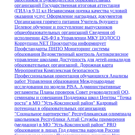
организаций
Государственная итоговая аттестация
(ГИА) в 9,11 кл
Независимая оценка качества условий
оказания услуг
Оформление наградных документов
Организация горячего питания
Учитель будущего
Целевое обучение и поступление выпускников
общеобразовательных организаций
Сведения об
исполнении 426-ФЗ в Управлении,МКУ ЦОДОСО
Коррупции.NET
Прокуратура информирует
Профстандарты
ПНПО
Мониторинг системы
образования
Ведомственный контроль
Антикризисное
управление школами
Доступность для детей-инвалидов
образовательных организаций.
Дорожная карта
Мероприятия
Комплексная безопасность
Профессиональная ориентация обучающихся
Анализы
работ Управления образования
Международные
исследования по модели PISA.
Административные
регламенты
Планы проверок
Совет руководителей ОО,
семинары и совещания
Поддержка школ
Центры "Точка
роста" в МО "Усть-Коксинский район"
Кадровый
потенциал в образовательных организациях
"Социальное партнерство"
Республиканская олимпиада
школьников Республики Алтай
Службы примирения
(медиации) в МО "Усть-Коксинский район"
PRO
образование в лицах
Год единства народов России