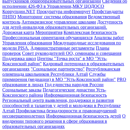
выпускников общеобразовательных организаций
Сведения об
исполнении 426-ФЗ в Управлении,МКУ ЦОДОСО
Коррупции.NET
Прокуратура информирует
Профстандарты
ПНПО
Мониторинг системы образования
Ведомственный
контроль
Антикризисное управление школами
Доступность
для детей-инвалидов образовательных организаций.
Дорожная карта
Мероприятия
Комплексная безопасность
Профессиональная ориентация обучающихся
Анализы работ
Управления образования
Международные исследования по
модели PISA.
Административные регламенты
Планы
проверок
Совет руководителей ОО, семинары и совещания
Поддержка школ
Центры "Точка роста" в МО "Усть-
Коксинский район"
Кадровый потенциал в образовательных
организациях
"Социальное партнерство"
Республиканская
олимпиада школьников Республики Алтай
Службы
примирения (медиации) в МО "Усть-Коксинский район"
PRO
образование в лицах
Год единства народов России
Социальные заказы
Педагогические династии Усть-
Коксинского района
Информационная безопасность
Региональный центр выявления, поддержки и развития
способностей и талантов у детей и молодежи в Республике
Алтай
Профилактика безнадзорности и правонарушений
несовершеннолетних
Информационная безопасность детей
О
внедрении типового решения в сфере образования в
образовательных организациях