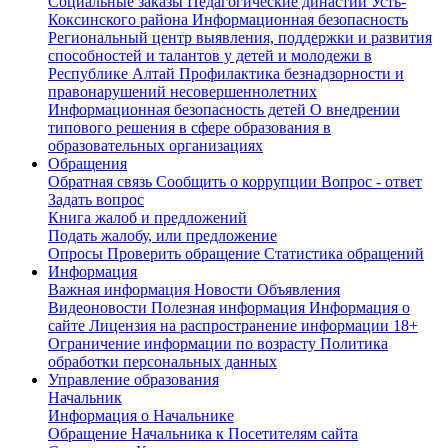
Социальные заказы
Педагогические династии Усть-
Коксинского района
Информационная безопасность
Региональный центр выявления, поддержки и развития
способностей и талантов у детей и молодежи в
Республике Алтай
Профилактика безнадзорности и
правонарушений несовершеннолетних
Информационная безопасность детей
О внедрении
типового решения в сфере образования в
образовательных организациях
Обращения
Обратная связь
Сообщить о коррупции
Вопрос - ответ
Задать вопрос
Книга жалоб и предложений
Подать жалобу, или предложение
Опросы
Проверить обращение
Статистика обращений
Информация
Важная информация
Новости
Объявления
Видеоновости
Полезная информация
Информация о
сайте
Лицензия на распространение информации
18+
Ограничение информации по возрасту
Политика
обработки персональных данных
Управление образования
Начальник
Информация о Начальнике
Обращение Начальника к Посетителям сайта