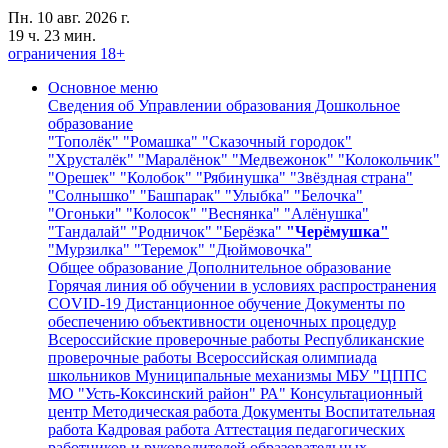
Пн. 10 авг. 2026 г.
19 ч. 23 мин.
ограничения 18+
Основное меню
Сведения об Управлении образования
Дошкольное
образование
"Тополёк"
"Ромашка"
"Сказочный городок"
"Хрусталёк"
"Маралёнок"
"Медвежонок"
"Колокольчик"
"Орешек"
"Колобок"
"Рябинушка"
"Звёздная страна"
"Солнышко"
"Башпарак"
"Улыбка"
"Белочка"
"Огоньки"
"Колосок"
"Веснянка"
"Алёнушка"
"Тандалай"
"Родничок"
"Берёзка"
"Черёмушка"
"Мурзилка"
"Теремок"
"Дюймовочка"
Общее образование
Дополнительное образование
Горячая линия об обучении в условиях распространения
COVID-19
Дистанционное обучение
Документы по
обеспечению объективности оценочных процедур
Всероссийские проверочные работы
Республиканские
проверочные работы
Всероссийская олимпиада
школьников
Муниципальные механизмы
МБУ "ЦППС
МО "Усть-Коксинский район" РА"
Консультационный
центр
Методическая работа
Документы
Воспитательная
работа
Кадровая работа
Аттестация педагогических
работников и руководителей образовательных