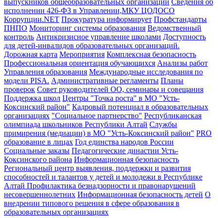
выпускников общеобразовательных организаций
Сведения об
исполнении 426-ФЗ в Управлении,МКУ ЦОДОСО
Коррупции.NET
Прокуратура информирует
Профстандарты
ПНПО
Мониторинг системы образования
Ведомственный
контроль
Антикризисное управление школами
Доступность
для детей-инвалидов образовательных организаций.
Дорожная карта
Мероприятия
Комплексная безопасность
Профессиональная ориентация обучающихся
Анализы работ
Управления образования
Международные исследования по
модели PISA.
Административные регламенты
Планы
проверок
Совет руководителей ОО, семинары и совещания
Поддержка школ
Центры "Точка роста" в МО "Усть-
Коксинский район"
Кадровый потенциал в образовательных
организациях
"Социальное партнерство"
Республиканская
олимпиада школьников Республики Алтай
Службы
примирения (медиации) в МО "Усть-Коксинский район"
PRO
образование в лицах
Год единства народов России
Социальные заказы
Педагогические династии Усть-
Коксинского района
Информационная безопасность
Региональный центр выявления, поддержки и развития
способностей и талантов у детей и молодежи в Республике
Алтай
Профилактика безнадзорности и правонарушений
несовершеннолетних
Информационная безопасность детей
О
внедрении типового решения в сфере образования в
образовательных организациях