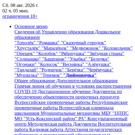
Сб. 08 авг. 2026 г.
02 ч. 05 мин.
ограничения 18+
Основное меню
Сведения об Управлении образования
Дошкольное
образование
"Тополёк"
"Ромашка"
"Сказочный городок"
"Хрусталёк"
"Маралёнок"
"Медвежонок"
"Колокольчик"
"Орешек"
"Колобок"
"Рябинушка"
"Звёздная страна"
"Солнышко"
"Башпарак"
"Улыбка"
"Белочка"
"Огоньки"
"Колосок"
"Веснянка"
"Алёнушка"
"Тандалай"
"Родничок"
"Берёзка"
"Черёмушка"
"Мурзилка"
"Теремок"
"Дюймовочка"
Общее образование
Дополнительное образование
Горячая линия об обучении в условиях распространения
COVID-19
Дистанционное обучение
Документы по
обеспечению объективности оценочных процедур
Всероссийские проверочные работы
Республиканские
проверочные работы
Всероссийская олимпиада
школьников
Муниципальные механизмы
МБУ "ЦППС
МО "Усть-Коксинский район" РА"
Консультационный
центр
Методическая работа
Документы
Воспитательная
работа
Кадровая работа
Аттестация педагогических
работников и руководителей образовательных