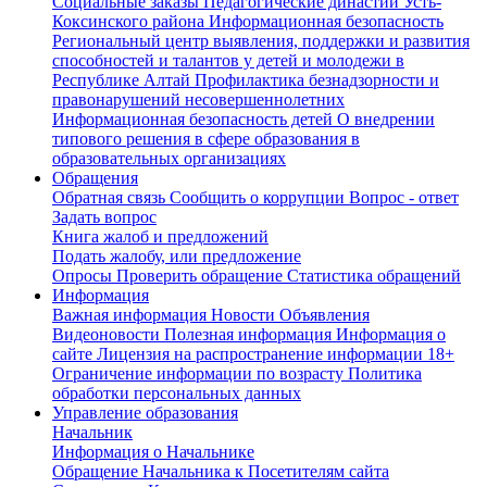
Социальные заказы
Педагогические династии Усть-
Коксинского района
Информационная безопасность
Региональный центр выявления, поддержки и развития
способностей и талантов у детей и молодежи в
Республике Алтай
Профилактика безнадзорности и
правонарушений несовершеннолетних
Информационная безопасность детей
О внедрении
типового решения в сфере образования в
образовательных организациях
Обращения
Обратная связь
Сообщить о коррупции
Вопрос - ответ
Задать вопрос
Книга жалоб и предложений
Подать жалобу, или предложение
Опросы
Проверить обращение
Статистика обращений
Информация
Важная информация
Новости
Объявления
Видеоновости
Полезная информация
Информация о
сайте
Лицензия на распространение информации
18+
Ограничение информации по возрасту
Политика
обработки персональных данных
Управление образования
Начальник
Информация о Начальнике
Обращение Начальника к Посетителям сайта