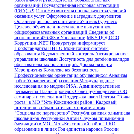
организаций
Государственная итоговая аттестация
(ГИА) в 9,11 кл
Независимая оценка качества условий
оказания услуг
Оформление наградных документов
Организация горячего питания
Учитель будущего
Целевое обучение и поступление выпускников
общеобразовательных организаций
Сведения об
исполнении 426-ФЗ в Управлении,МКУ ЦОДОСО
Коррупции.NET
Прокуратура информирует
Профстандарты
ПНПО
Мониторинг системы
образования
Ведомственный контроль
Антикризисное
управление школами
Доступность для детей-инвалидов
образовательных организаций.
Дорожная карта
Мероприятия
Комплексная безопасность
Профессиональная ориентация обучающихся
Анализы
работ Управления образования
Международные
исследования по модели PISA.
Административные
регламенты
Планы проверок
Совет руководителей ОО,
семинары и совещания
Поддержка школ
Центры "Точка
роста" в МО "Усть-Коксинский район"
Кадровый
потенциал в образовательных организациях
"Социальное партнерство"
Республиканская олимпиада
школьников Республики Алтай
Службы примирения
(медиации) в МО "Усть-Коксинский район"
PRO
образование в лицах
Год единства народов России