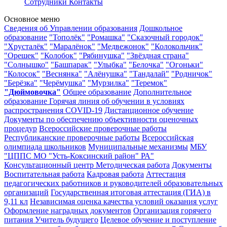
Сотрудники
Контакты
Основное меню
Сведения об Управлении образования
Дошкольное
образование
"Тополёк"
"Ромашка"
"Сказочный городок"
"Хрусталёк"
"Маралёнок"
"Медвежонок"
"Колокольчик"
"Орешек"
"Колобок"
"Рябинушка"
"Звёздная страна"
"Солнышко"
"Башпарак"
"Улыбка"
"Белочка"
"Огоньки"
"Колосок"
"Веснянка"
"Алёнушка"
"Тандалай"
"Родничок"
"Берёзка"
"Черёмушка"
"Мурзилка"
"Теремок"
"Дюймовочка"
Общее образование
Дополнительное
образование
Горячая линия об обучении в условиях
распространения COVID-19
Дистанционное обучение
Документы по обеспечению объективности оценочных
процедур
Всероссийские проверочные работы
Республиканские проверочные работы
Всероссийская
олимпиада школьников
Муниципальные механизмы
МБУ
"ЦППС МО "Усть-Коксинский район" РА"
Консультационный центр
Методическая работа
Документы
Воспитательная работа
Кадровая работа
Аттестация
педагогических работников и руководителей образовательных
организаций
Государственная итоговая аттестация (ГИА) в
9,11 кл
Независимая оценка качества условий оказания услуг
Оформление наградных документов
Организация горячего
питания
Учитель будущего
Целевое обучение и поступление