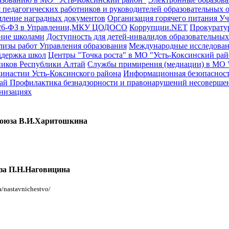
 педагогических работников и руководителей образовательных 
ление наградных документов
Организация горячего питания
Уч
426-ФЗ в Управлении,МКУ ЦОДОСО
Коррупции.NET
Прокурату
ние школами
Доступность для детей-инвалидов образовательных
изы работ Управления образования
Международные исследован
держка школ
Центры "Точка роста" в МО "Усть-Коксинский рай
ников Республики Алтай
Службы примирения (медиации) в МО 
династии Усть-Коксинского района
Информационная безопаснос
тай
Профилактика безнадзорности и правонарушений несоверше
анизациях
оюза В.И.Харитошкина
а П.Н.Наговицина
a/nastavnichestvo/