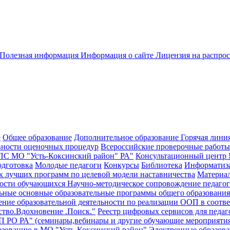
Полезная информация
Информация о сайте
Лицензия на распро
е
Общее образование
Дополнительное образование
Горячая лини
вности оценочных процедур
Всероссийские проверочные работы
С МО "Усть-Коксинский район" РА"
Консультационный центр
одготовка
Молодые педагоги
Конкурсы
Библиотека
Информатиза
к лучших программ по целевой модели наставничества
Материал
ости обучающихся
Научно-методическое сопровождение педагог
ные основные образовательные программы общего образовани
чение образовательной деятельности по реализации ООП в соо
ство.Вдохновение .Поиск."
Реестр цифровых сервисов для педа
 РО РА" (семинары,вебинары и другие обучающие мероприятия 
разованию в МО "Усть-Коксинский район"
Электронные образова