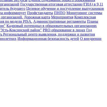
организаций
Государственная итоговая аттестация (ГИА) в 9,11
итель будущего
Целевое обучение и поступление выпускников
ра информирует
Профстандарты
ПНПО
Мониторинг системы
 организаций.
Дорожная карта
Мероприятия
Комплексная
ия по модели PISA.
Административные регламенты
Планы
он"
Кадровый потенциал в образовательных организациях
"Усть-Коксинский район"
PRO образование в лицах
Год
ть
Региональный центр выявления, поддержки и развития
ннолетних
Информационная безопасность детей
О внедрении