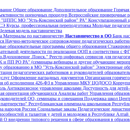
ование
Общее образование
Дополнительное образование
Горячая
ективности оценочных процедур
Всероссийские проверочные р
"ЦППС МО "Усть-Коксинский район" РА"
Консультационный 
СЭ
Курсы, профессиональная переподготовка
Молодые педагоги
елевая модель наставничества
а
Материалы по наставничеству
Наставничество в ОО
Банк нас
хся
Научно-методическое сопровождение педагогических работни
ые образовательные программы общего образования
Стажиров
овательной деятельности по реализации ООП в соответствии с
о.Вдохновение .Поиск."
Реестр цифровых сервисов для педагог
 и ПП РО РА" (семинары,вебинары и другие обучающие меропр
му образованию в МО "Усть-Коксинский район"
Электронные обр
тация педагогических работников и руководителей образовател
услуг
Оформление наградных документов
Организация горячег
я об исполнении 426-ФЗ в Управлении,МКУ ЦОДОСО
Корруп
оль
Антикризисное управление школами
Доступность для детей
ая ориентация обучающихся
Анализы работ Управления образов
уководителей ОО, семинары и совещания
Поддержка школ
Центр
партнерство"
Республиканская олимпиада школьников Республ
ва народов России
Социальные заказы
Педагогические династии
пособностей и талантов у детей и молодежи в Республике Алтай
ей
О внедрении типового решения в сфере образования в образо