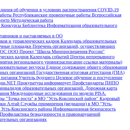
 линия об обучении в условиях распространения COVID-19
аботы
Республиканские проверочные работы
Всероссийская
центр
Методическая работа
Конкурсы
Библиотека
Информатизация образовательного
тавников и наставляемых в ОО
ков и управленческих кадров
Календарь образовательных
очные площадки
Перечень организаций, осуществляющих
 ФГОС ООО
Проект "Школа Минпросвещения России"
ических кадров
Календарь событий Центра непрерывного
иятия регионального уровня:расписание,ссылки,материалы)
азовательные ресурсы
Единое содержание общего образования
ьных организаций
Государственная итоговая аттестация (ГИА)
о питания
Учитель будущего
Целевое обучение и поступление
ции.NET
Прокуратура информирует
Профстандарты
ПНПО
-инвалидов образовательных организаций.
Дорожная карта
ания
Международные исследования по модели PISA.
ы "Точка роста" в МО "Усть-Коксинский район"
Кадровый
ики Алтай
Службы примирения (медиации) в МО "Усть-
 Усть-Коксинского района
Информационная безопасность
Профилактика безнадзорности и правонарушений
вательных организациях