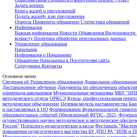
Задать вопрос
Книга жалоб и предложений
Подать жалобу, или предложение
Опросы
Проверить обращение
Статистика обращений
Информация
Важная информация
Новости
Объявления
Видеоновости
возрасту
Политика обработки персональных данных
Управление образования
Начальник
Информация о Начальнике
Обращение Начальника к Посетителям сайта
Сотрудники
Контакты
Основное меню
Сведения об Управлении образования
Дошкольное образовани
Дистанционное обучение
Документы по обеспечению объекти
олимпиада школьников
Муниципальные механизмы
МБУ "ЦПП
методического отдела
ОРКСЭ
Курсы, профессиональная переп
методическое объединение
Целевая модель наставничества
Бан
и наставляемых в ОО
Формирование функциональной грамотн
образовательных событий
Обновленный ФГОС- 2021, Федераль
осуществляющих научно методическое и методическое обеспе
России"
Психолого-педагогические классы
Фестиваль "Мастер
повышения педагогического мастерства БУ ДПО РА "ИПК и ПП
Мероприятия по математическому и естественно-научному об