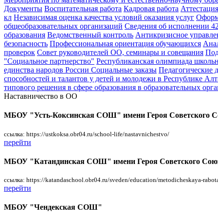
Документы
Воспитательная работа
Кадровая работа
Аттестация
кл
Независимая оценка качества условий оказания услуг
Оформ
общеобразовательных организаций
Сведения об исполнении 
образования
Ведомственный контроль
Антикризисное управле
безопасность
Профессиональная ориентация обучающихся
Анал
проверок
Совет руководителей ОО, семинары и совещания
Под
"Социальное партнерство"
Республиканская олимпиада школь
единства народов России
Социальные заказы
Педагогические 
способностей и талантов у детей и молодежи в Республике Ал
типового решения в сфере образования в образовательных орг
Наставничество в ОО
МБОУ "Усть-Коксинская СОШ" имени Героя Советского С
ссылка: https://ustkoksa.obr04.ru/school-life/nastavnichestvo/
перейти
МБОУ "Катандинская СОШ" имени Героя Советского Союз
ссылка: https://katandaschool.obr04.ru/sveden/education/metodicheskaya-rabot
перейти
МБОУ "Чендекская СОШ"