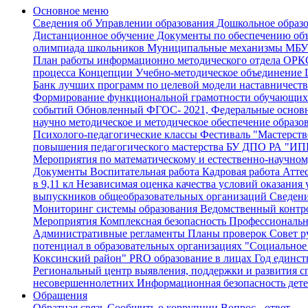
Основное меню
Сведения об Управлении образования
Дошкольное образ
Дистанционное обучение
Документы по обеспечению объ
олимпиада школьников
Муниципальные механизмы
МБУ 
План работы информационно методического отдела
ОРК
процесса
Концепции
Учебно-методическое объединение
Ц
Банк лучших программ по целевой модели наставничеств
Формирование функциональной грамотности обучающи
событий
Обновленный ФГОС- 2021, Федеральные основн
научно методическое и методическое обеспечение образ
Психолого-педагогические классы
Фестиваль "Мастерств
повышения педагогического мастерства БУ ДПО РА "ИПК
Мероприятия по математическому и естественно-научно
Документы
Воспитательная работа
Кадровая работа
Аттес
в 9,11 кл
Независимая оценка качества условий оказания 
выпускников общеобразовательных организаций
Сведени
Мониторинг системы образования
Ведомственный контр
Мероприятия
Комплексная безопасность
Профессиональн
Административные регламенты
Планы проверок
Совет р
потенциал в образовательных организациях
"Социальное 
Коксинский район"
PRO образование в лицах
Год единст
Региональный центр выявления, поддержки и развития с
несовершеннолетних
Информационная безопасность дет
Обращения
Обратная связь
Сообщить о коррупции
Вопрос - ответ