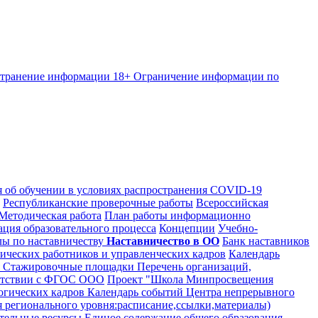
странение информации
18+ Ограничение информации по
я об обучении в условиях распространения COVID-19
Республиканские проверочные работы
Всероссийская
Методическая работа
План работы информационно
ция образовательного процесса
Концепции
Учебно-
ы по наставничеству
Наставничество в ОО
Банк наставников
ических работников и управленческих кадров
Календарь
я
Стажировочные площадки
Перечень организаций,
тветствии с ФГОС ООО
Проект "Школа Минпросвещения
гогических кадров
Календарь событий Центра непрерывного
регионального уровня:расписание,ссылки,материалы)
тельные ресурсы
Единое содержание общего образования