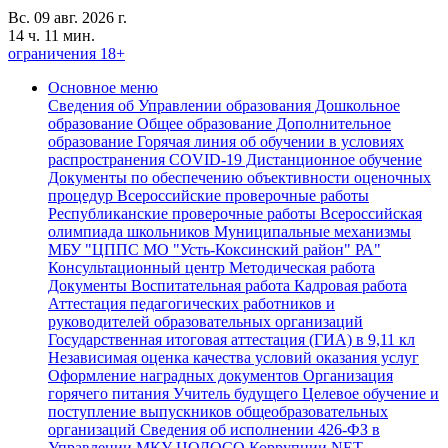
Вс. 09 авг. 2026 г.
14 ч. 11 мин.
ограничения 18+
Основное меню
Сведения об Управлении образования
Дошкольное
образование
Общее образование
Дополнительное
образование
Горячая линия об обучении в условиях
распространения COVID-19
Дистанционное обучение
Документы по обеспечению объективности оценочных
процедур
Всероссийские проверочные работы
Республиканские проверочные работы
Всероссийская
олимпиада школьников
Муниципальные механизмы
МБУ "ЦППС МО "Усть-Коксинский район" РА"
Консультационный центр
Методическая работа
Документы
Воспитательная работа
Кадровая работа
Аттестация педагогических работников и
руководителей образовательных организаций
Государственная итоговая аттестация (ГИА) в 9,11 кл
Независимая оценка качества условий оказания услуг
Оформление наградных документов
Организация
горячего питания
Учитель будущего
Целевое обучение и
поступление выпускников общеобразовательных
организаций
Сведения об исполнении 426-ФЗ в
Управлении,МКУ ЦОДОСО
Коррупции.NET