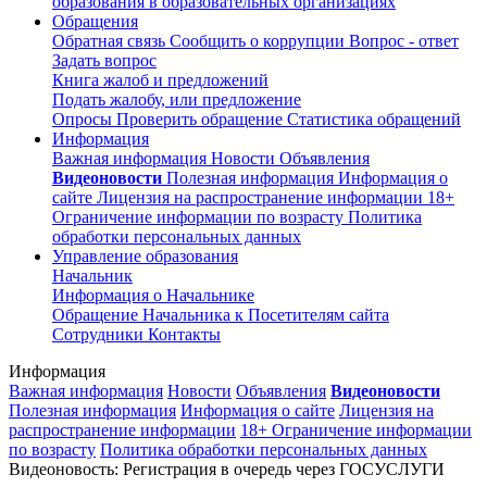
образования в образовательных организациях
Обращения
Обратная связь
Сообщить о коррупции
Вопрос - ответ
Задать вопрос
Книга жалоб и предложений
Подать жалобу, или предложение
Опросы
Проверить обращение
Статистика обращений
Информация
Важная информация
Новости
Объявления
Видеоновости
Полезная информация
Информация о
сайте
Лицензия на распространение информации
18+
Ограничение информации по возрасту
Политика
обработки персональных данных
Управление образования
Начальник
Информация о Начальнике
Обращение Начальника к Посетителям сайта
Сотрудники
Контакты
Информация
Важная информация
Новости
Объявления
Видеоновости
Полезная информация
Информация о сайте
Лицензия на
распространение информации
18+ Ограничение информации
по возрасту
Политика обработки персональных данных
Видеоновость: Регистрация в очередь через ГОСУСЛУГИ