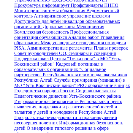
Прокуратура информирует
Профстандарты
ПНПО
Мониторинг системы образования
Ведомственный
контроль
Антикризисное управление школами
Доступность для детей-инвалидов образовательных
организаций.
Дорожная карта
Мероприятия
Комплексная безопасность
Профессиональная
ориентация обучающихся
Анализы работ Управления
образования
Международные исследования по модели
PISA.
Административные регламенты
Планы проверок
Совет руководителей ОО, семинары и совещания
Поддержка школ
Центры "Точка роста" в МО "Усть-
Коксинский район"
Кадровый потенциал в
образовательных организациях
"Социальное
партнерство"
Республиканская олимпиада школьников
Республики Алтай
Службы примирения (медиации) в
МО "Усть-Коксинский район"
PRO образование в лицах
Год единства народов России
Социальные заказы
Педагогические династии Усть-Коксинского района
Информационная безопасность
Региональный центр
выявления, поддержки и развития способностей и
талантов у детей и молодежи в Республике Алтай
Профилактика безнадзорности и правонарушений
несовершеннолетних
Информационная безопасность
детей
О внедрении типового решения в сфере