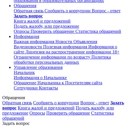
образования в образовательных организациях
Обращения
Обратная связь
Сообщить о коррупции
Вопрос - ответ
Задать вопрос
Книга жалоб и предложений
Подать жалобу, или предложение
Опросы
Проверить обращение
Статистика обращений
Информация
Важная информация
Новости
Объявления
Видеоновости
Полезная информация
Информация о
сайте
Лицензия на распространение информации
18+
Ограничение информации по возрасту
Политика
обработки персональных данных
Управление образования
Начальник
Информация о Начальнике
Обращение Начальника к Посетителям сайта
Сотрудники
Контакты
Обращения
Обратная связь
Сообщить о коррупции
Вопрос - ответ
Задать
вопрос
Книга жалоб и предложений
Подать жалобу, или
предложение
Опросы
Проверить обращение
Статистика
обращений
Задать вопрос