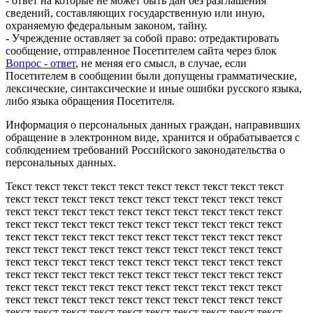
- ответ на которые не может быть дан без разглашения
сведений, составляющих государственную или иную,
охраняемую федеральным законом, тайну.
- Учреждение оставляет за собой право: отредактировать
сообщение, отправленное Посетителем сайта через блок
Вопрос - ответ
, не меняя его смысл, в случае, если
Посетителем в сообщении были допущены грамматические,
лексические, синтаксические и иные ошибки русского языка,
либо языка обращения Посетителя.
Информация о персональных данных граждан, направивших
обращение в электронном виде, хранится и обрабатывается с
соблюдением требований Российского законодательства о
персональных данных.
Текст текст текст текст текст текст текст текст текст текст
текст текст текст текст текст текст текст текст текст текст
текст текст текст текст текст текст текст текст текст текст
текст текст текст текст текст текст текст текст текст текст
текст текст текст текст текст текст текст текст текст текст
текст текст текст текст текст текст текст текст текст текст
текст текст текст текст текст текст текст текст текст текст
текст текст текст текст текст текст текст текст текст текст
текст текст текст текст текст текст текст текст текст текст
текст текст текст текст текст текст текст текст текст текст
текст текст текст текст текст текст текст текст текст текст