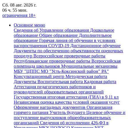
Сб. 08 авг. 2026 г.
06 ч. 55 мин.
ограничения 18+
Основное меню
Сведения об Управлении образования
Дошкольное
образование
Общее образование
Дополнительное
образование
Горячая линия об обучении в условиях
распространения COVID-19
Дистанционное обучение
Документы по обеспечению объективности оценочных
процедур
Всероссийские проверочные работы
Республиканские проверочные работы
Всероссийская
олимпиада школьников
Муниципальные механизмы
МБУ "ЦППС МО "Усть-Коксинский район" РА"
Консультационный центр
Методическая работа
Документы
Воспитательная работа
Кадровая работа
Аттестация педагогических работников и
руководителей образовательных организаций
Государственная итоговая аттестация (ГИА) в 9,11 кл
Независимая оценка качества условий оказания услуг
Оформление наградных документов
Организация
горячего питания
Учитель будущего
Целевое обучение и
поступление выпускников общеобразовательных
организаций
Сведения об исполнении 426-ФЗ в
Управлении,МКУ ЦОДОСО
Коррупции.NET