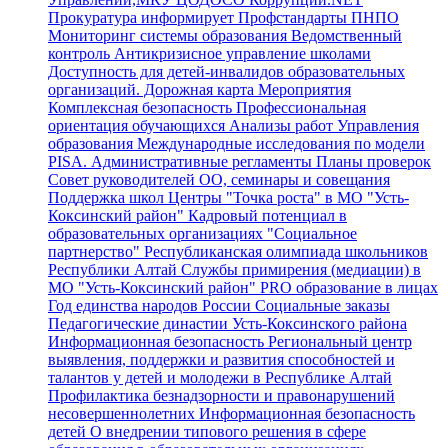
Прокуратура информирует
Профстандарты
ПНПО
Мониторинг системы образования
Ведомственный
контроль
Антикризисное управление школами
Доступность для детей-инвалидов образовательных
организаций.
Дорожная карта
Мероприятия
Комплексная безопасность
Профессиональная
ориентация обучающихся
Анализы работ Управления
образования
Международные исследования по модели
PISA.
Административные регламенты
Планы проверок
Совет руководителей ОО, семинары и совещания
Поддержка школ
Центры "Точка роста" в МО "Усть-
Коксинский район"
Кадровый потенциал в
образовательных организациях
"Социальное
партнерство"
Республиканская олимпиада школьников
Республики Алтай
Службы примирения (медиации) в
МО "Усть-Коксинский район"
PRO образование в лицах
Год единства народов России
Социальные заказы
Педагогические династии Усть-Коксинского района
Информационная безопасность
Региональный центр
выявления, поддержки и развития способностей и
талантов у детей и молодежи в Республике Алтай
Профилактика безнадзорности и правонарушений
несовершеннолетних
Информационная безопасность
детей
О внедрении типового решения в сфере