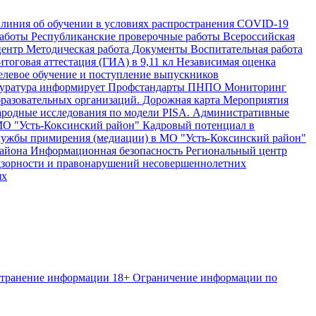
 линия об обучении в условиях распространения COVID-19
аботы
Республиканские проверочные работы
Всероссийская
центр
Методическая работа
Документы
Воспитательная работа
тоговая аттестация (ГИА) в 9,11 кл
Независимая оценка
левое обучение и поступление выпускников
уратура информирует
Профстандарты
ПНПО
Мониторинг
разовательных организаций.
Дорожная карта
Мероприятия
одные исследования по модели PISA.
Административные
МО "Усть-Коксинский район"
Кадровый потенциал в
ужбы примирения (медиации) в МО "Усть-Коксинский район"
района
Информационная безопасность
Региональный центр
дзорности и правонарушений несовершеннолетних
ях
странение информации
18+ Ограничение информации по