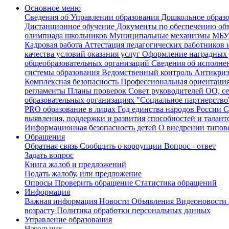
Основное меню
Сведения об Управлении образования
Дошкольное образ
Дистанционное обучение
Документы по обеспечению объ
олимпиада школьников
Муниципальные механизмы
МБУ 
Кадровая работа
Аттестация педагогических работников 
качества условий оказания услуг
Оформление наградных 
общеобразовательных организаций
Сведения об исполн
системы образования
Ведомственный контроль
Антикриз
Комплексная безопасность
Профессиональная ориентаци
регламенты
Планы проверок
Совет руководителей ОО, с
образовательных организациях
"Социальное партнерство
PRO образование в лицах
Год единства народов России
С
выявления, поддержки и развития способностей и талант
Информационная безопасность детей
О внедрении типово
Обращения
Обратная связь
Сообщить о коррупции
Вопрос - ответ
Задать вопрос
Книга жалоб и предложений
Подать жалобу, или предложение
Опросы
Проверить обращение
Статистика обращений
Информация
Важная информация
Новости
Объявления
Видеоновости
возрасту
Политика обработки персональных данных
Управление образования
Начальник