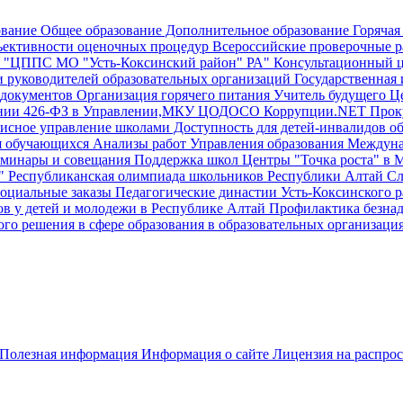
ование
Общее образование
Дополнительное образование
Горячая
ективности оценочных процедур
Всероссийские проверочные р
"ЦППС МО "Усть-Коксинский район" РА"
Консультационный 
и руководителей образовательных организаций
Государственная и
документов
Организация горячего питания
Учитель будущего
Це
ении 426-ФЗ в Управлении,МКУ ЦОДОСО
Коррупции.NET
Прок
исное управление школами
Доступность для детей-инвалидов об
я обучающихся
Анализы работ Управления образования
Междунар
еминары и совещания
Поддержка школ
Центры "Точка роста" в 
"
Республиканская олимпиада школьников Республики Алтай
Сл
оциальные заказы
Педагогические династии Усть-Коксинского 
ов у детей и молодежи в Республике Алтай
Профилактика безна
го решения в сфере образования в образовательных организаци
Полезная информация
Информация о сайте
Лицензия на распро